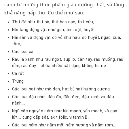
canh từ những thực phẩm giàu dưỡng chất, và tăng
khả năng hấp thu. Cụ thể như sau:
Thịt đỏ như thịt bò, thịt heo nạc, thịt cừu,…
Nội tạng động vật như gan, tim, cật, huyết,…
Hải sản và động vật có vỏ như hàu, sò huyết, ngao, cua,
tôm,…
Các loại cá
Rau lá xanh như rau ngót, súp lơ, cần tây, rau muống, rau
dền, rau đay,… chứa nhiều sắt dạng không heme
Cà rốt
Trứng
Các loại hạt như mè đen, hạt bí, hạt hướng dương,…
Các loại đậu như đậu đỏ, đậu đen, đậu xanh và đậu
nành,…
Ngũ cốc nguyên cám như lúa mạch, yến mạch, và gạo
lứt,… cung cấp sắt, axit folic, vitamin B.
Các loại nấm như nấm mỡ, nấm hương và nấm rơm,…