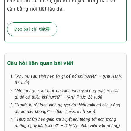
chế độ ăn tự nhiên, giữ khí huyết hồng hào và
cân bằng nội tiết lâu dài!
Đọc bài chi tiết
Câu hỏi liên quan bài viết
“Phụ nữ sau sinh nên ăn gì để bổ khí huyết?” – (Chị Hạnh,
32 tuổi)
“Mẹ tôi ngoài 50 tuổi, da xanh và hay chóng mặt, nên ăn
gì để cải thiện khí huyết?” – (Anh Phúc, 28 tuổi)
“Người bị rối loạn kinh nguyệt do thiếu máu có cần kiêng
đồ ăn nào không?” – (Bạn Thảo,, sinh viên)
“Thực phẩm nào giúp khí huyết lưu thông tốt hơn trong
những ngày hành kinh?” – (Chị Vy, nhân viên văn phòng)