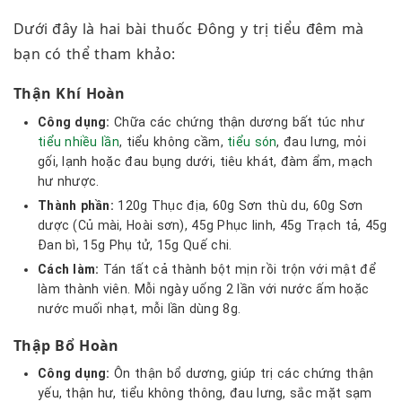
Dưới đây là hai bài thuốc Đông y trị tiểu đêm mà
bạn có thể tham khảo:
Thận Khí Hoàn
Công dụng:
Chữa các chứng thận dương bất túc như
tiểu nhiều lần
, tiểu không cầm,
tiểu són
, đau lưng, mỏi
gối, lạnh hoặc đau bụng dưới, tiêu khát, đàm ẩm, mạch
hư nhược.
Thành phần:
120g Thục địa, 60g Sơn thù du, 60g Sơn
dược (Củ mài, Hoài sơn), 45g Phục linh, 45g Trạch tả, 45g
Đan bì, 15g Phụ tử, 15g Quế chi.
Cách làm:
Tán tất cả thành bột mịn rồi trộn với mật để
làm thành viên. Mỗi ngày uống 2 lần với nước ấm hoặc
nước muối nhạt, mỗi lần dùng 8g.
Thập Bổ Hoàn
Công dụng:
Ôn thận bổ dương, giúp trị các chứng thận
yếu, thận hư, tiểu không thông, đau lưng, sắc mặt sạm