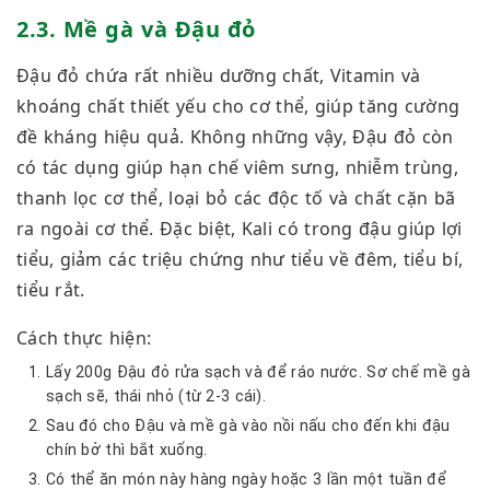
2.3. Mề gà và Đậu đỏ
Đậu đỏ chứa rất nhiều dưỡng chất, Vitamin và
khoáng chất thiết yếu cho cơ thể, giúp tăng cường
đề kháng hiệu quả. Không những vậy, Đậu đỏ còn
có tác dụng giúp hạn chế viêm sưng, nhiễm trùng,
thanh lọc cơ thể, loại bỏ các độc tố và chất cặn bã
ra ngoài cơ thể. Đặc biệt, Kali có trong đậu giúp lợi
tiểu, giảm các triệu chứng như tiểu về đêm, tiểu bí,
tiểu rắt.
Cách thực hiện:
Lấy 200g Đậu đỏ rửa sạch và để ráo nước. Sơ chế mề gà
sạch sẽ, thái nhỏ (từ 2-3 cái).
Sau đó cho Đậu và mề gà vào nồi nấu cho đến khi đậu
chín bở thì bắt xuống.
Có thể ăn món này hàng ngày hoặc 3 lần một tuần để