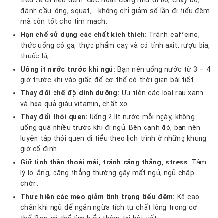
tiểu và đi tiểu đêm. Các hoạt động như đi bộ, chạy bộ,
đánh cầu lông, squat,… không chỉ giảm số lần đi tiểu đêm
mà còn tốt cho tim mạch.
Hạn chế sử dụng các chất kích thích:
Tránh caffeine,
thức uống có ga, thực phẩm cay và có tính axit, rượu bia,
thuốc lá,…
Uống ít nước trước khi ngủ:
Bạn nên uống nước từ 3 – 4
giờ trước khi vào giấc để cơ thể có thời gian bài tiết.
Thay đổi chế độ dinh dưỡng:
Ưu tiên các loại rau xanh
và hoa quả giàu vitamin, chất xơ.
Thay đổi thói quen:
Uống 2 lít nước mỗi ngày, không
uống quá nhiều trước khi đi ngủ. Bên cạnh đó, bạn nên
luyện tập thói quen đi tiểu theo lịch trình ở những khung
giờ cố định.
Giữ tinh thần thoải mái, tránh căng thẳng, stress
: Tâm
lý lo lắng, căng thẳng thường gây mất ngủ, ngủ chập
chờn.
Thực hiện các mẹo giảm tình trạng tiểu đêm:
Kê cao
chân khi ngủ để ngăn ngừa tích tụ chất lỏng trong cơ