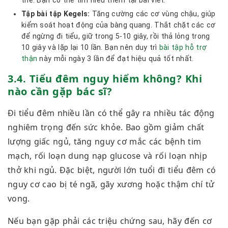
thể.
Bạn có thể tìm hiểu thêm tại bài viết:
Tập bài tập Kegels:
Tăng cường các cơ vùng chậu, giúp
kiểm soát hoạt động của bàng quang. Thắt chặt các cơ
để ngừng đi tiểu, giữ trong 5-10 giây, rồi thả lỏng trong
10 giây và lặp lại 10 lần. Bạn nên duy trì
bài tập hỗ trợ
thận
này mỗi ngày 3 lần để đạt hiệu quả tốt nhất.
3.4. Tiểu đêm nguy hiểm không? Khi
nào cần gặp bác sĩ?
Đi tiểu đêm nhiều lần có thể gây ra nhiều tác động
nghiêm trọng đến sức khỏe. Bao gồm giảm chất
lượng giấc ngủ, tăng nguy cơ mắc các bệnh tim
mạch, rối loạn dung nạp glucose và rối loạn nhịp
thở khi ngủ. Đặc biệt, người lớn tuổi đi tiểu đêm có
nguy cơ cao bị té ngã, gãy xương hoặc thậm chí tử
vong.
Nếu bạn gặp phải các triệu chứng sau, hãy đến cơ