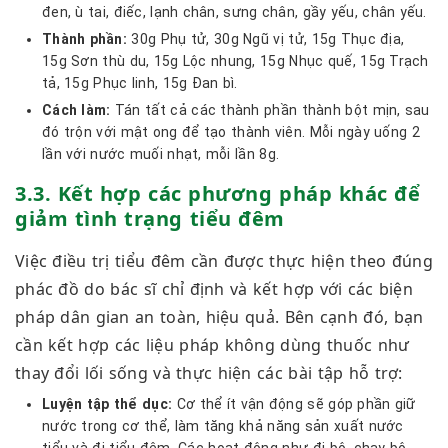
đen, ù tai, điếc, lạnh chân, sưng chân, gầy yếu, chân yếu.
Thành phần:
30g Phụ tử, 30g Ngũ vị tử, 15g Thục địa,
15g Sơn thù du, 15g Lộc nhung, 15g Nhục quế, 15g Trạch
tả, 15g Phục linh, 15g Đan bì.
Cách làm:
Tán tất cả các thành phần thành bột mịn, sau
đó trộn với mật ong để tạo thành viên. Mỗi ngày uống 2
lần với nước muối nhạt, mỗi lần 8g.
3.3. Kết hợp các phương pháp khác để
giảm tình trạng tiểu đêm
Việc điều trị tiểu đêm cần được thực hiện theo đúng
phác đồ do bác sĩ chỉ định và kết hợp với các biện
pháp dân gian an toàn, hiệu quả. Bên cạnh đó, bạn
cần kết hợp các liệu pháp không dùng thuốc như
thay đổi lối sống và thực hiện các bài tập hỗ trợ:
Luyện tập thể dục:
Cơ thể ít vận động sẽ góp phần giữ
nước trong cơ thể, làm tăng khả năng sản xuất nước