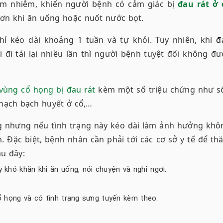
iêm nhiễm, khiến người bệnh có cảm giác bị
đau rát ở 
hơn khi ăn uống hoặc nuốt nước bọt.
ỉ kéo dài khoảng 1 tuần và tự khỏi. Tuy nhiên, khi
đ
đi tái lại nhiều lần thì người bệnh tuyệt đối không đư
vùng cổ họng bị đau rát
kèm một số triệu chứng như số
 hạch bạch huyết ở cổ,…
 nhưng nếu tình trạng này kéo dài làm ảnh hưởng khô
 Đặc biệt, bệnh nhân cần phải tới các cơ sở y tế để th
u đây:
 khó khăn khi ăn uống, nói chuyện và nghỉ ngơi.
ổ họng và có tình trạng sưng tuyến kèm theo.