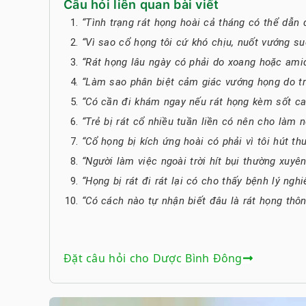
Câu hỏi liên quan bài viết
“Tình trạng rát họng hoài cả tháng có thể dẫn
“Vì sao cổ họng tôi cứ khó chịu, nuốt vướng su
“Rát họng lâu ngày có phải do xoang hoặc ami
“Làm sao phân biệt cảm giác vướng họng do tr
“Có cần đi khám ngay nếu rát họng kèm sốt ca
“Trẻ bị rát cổ nhiều tuần liền có nên cho làm n
“Cổ họng bị kích ứng hoài có phải vì tôi hút t
“Người làm việc ngoài trời hít bụi thường xuyê
“Họng bị rát đi rát lại có cho thấy bệnh lý ngh
“Có cách nào tự nhận biết đâu là rát họng thôn
Đặt câu hỏi cho Dược Bình Đông