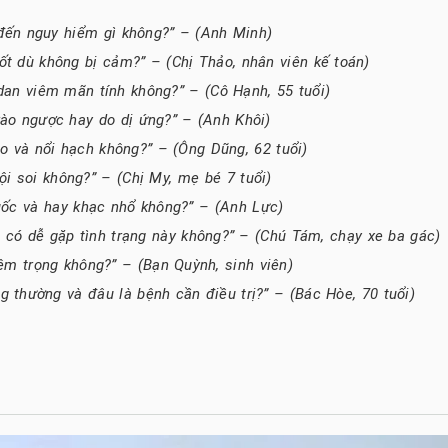
 đến nguy hiểm gì không?” – (Anh Minh)
ốt dù không bị cảm?” – (Chị Thảo, nhân viên kế toán)
dan viêm mãn tính không?” – (Cô Hạnh, 55 tuổi)
ào ngược hay do dị ứng?” – (Anh Khôi)
o và nổi hạch không?” – (Ông Dũng, 62 tuổi)
ội soi không?” – (Chị My, mẹ bé 7 tuổi)
huốc và hay khạc nhổ không?” – (Anh Lực)
n có dễ gặp tình trạng này không?” – (Chú Tám, chạy xe ba gác)
iêm trọng không?” – (Bạn Quỳnh, sinh viên)
g thường và đâu là bệnh cần điều trị?” – (Bác Hòe, 70 tuổi)