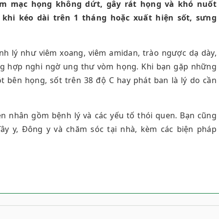
iêm mạc họng không dứt, gây rát họng và khó nuốt
khi kéo dài trên 1 tháng hoặc xuất hiện sốt, sưng
nh lý như viêm xoang, viêm amidan, trào ngược dạ dày,
ờng hợp nghi ngờ ung thư vòm họng. Khi bạn gặp những
 bên họng, sốt trên 38 độ C hay phát ban là lý do cần
ên nhân gồm bệnh lý và các yếu tố thói quen. Bạn cũng
ây y, Đông y và chăm sóc tại nhà, kèm các biện pháp