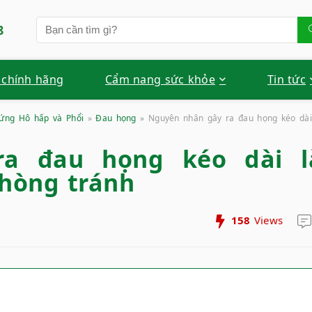
8
 chính hãng
Cẩm nang sức khỏe
Tin tức
hứng Hô hấp và Phổi
»
Đau họng
»
Nguyên nhân gây ra đau họng kéo dài
a đau họng kéo dài l
phòng tránh
158
Views