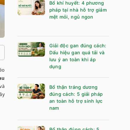
Bổ khí huyết: 4 phương
pháp tại nhà hỗ trợ giảm
mệt mỏi, ngủ ngon
Giải độc gan đúng cách:
Dấu hiệu gan quá tải và
lưu ý an toàn khi áp
dụng
éo
au
và
Bổ thận tráng dương
đúng cách: 5 giải pháp
ây
an toàn hỗ trợ sinh lực
nam
Bổ thận đúng cách: 5