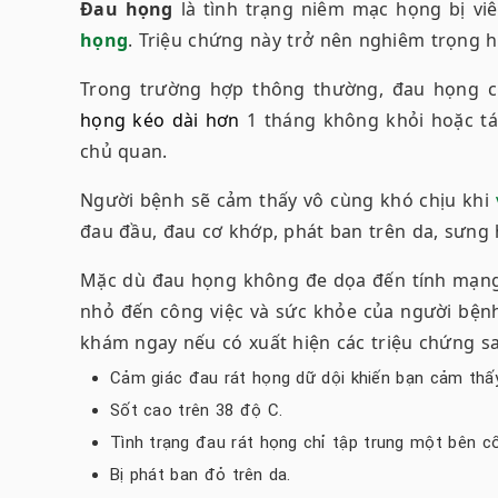
Đau họng
là tình trạng niêm mạc họng bị v
họng
. Triệu chứng này trở nên nghiêm trọng 
Trong trường hợp thông thường, đau họng ch
họng kéo dài
hơn
1 tháng không khỏi hoặc tái 
chủ quan.
Người bệnh sẽ cảm thấy vô cùng khó chịu khi
đau đầu, đau cơ khớp, phát ban trên da, sưng
Mặc dù đau họng không đe dọa đến tính mạng
nhỏ đến công việc và sức khỏe của người bệnh.
khám ngay nếu có xuất hiện các triệu chứng sa
Cảm giác đau rát họng dữ dội khiến bạn cảm thấy
Sốt cao trên 38 độ C
.
Tình trạng đau rát họng chỉ tập trung một bên c
Bị phát ban đỏ trên da.