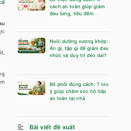
cổ
cách an toàn giúp giảm
đau lưng, tiểu đêm
au
ợc
Nuôi dưỡng xương khớp:
Ăn gì, tập gì để giảm đau
t,
nhức và duy trì dẻo dai?
ng
ăm
Bổ phổi đúng cách: 7 lưu
ý giúp chăm sóc hô hấp
an toàn tại nhà
Bài viết đề xuất