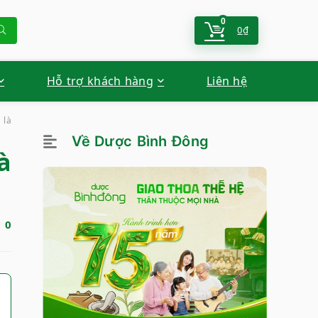
0
0
₫
Hỗ trợ khách hàng
Liên hệ
 là
Về Dược Bình Đông
à
0