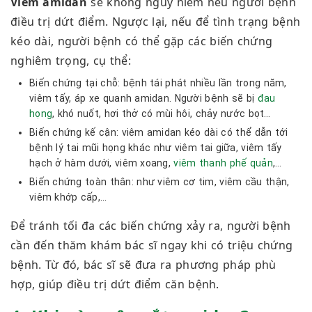
Viêm amidan
sẽ không nguy hiểm nếu người bệnh
điều trị dứt điểm. Ngược lại, nếu để tình trạng bệnh
kéo dài, người bệnh có thể gặp các biến chứng
nghiêm trọng, cụ thể:
Biến chứng tại chỗ: bệnh tái phát nhiều lần trong năm,
viêm tấy, áp xe quanh amidan. Người bệnh sẽ bị
đau
họng
, khó nuốt, hơi thở có mùi hôi, chảy nước bọt…
Biến chứng kế cận: viêm amidan kéo dài có thể dẫn tới
bệnh lý tai mũi họng khác như viêm tai giữa, viêm tấy
hạch ở hàm dưới, viêm xoang,
viêm thanh phế quản
,…
Biến chứng toàn thân: như viêm cơ tim, viêm cầu thận,
viêm khớp cấp,…
Để tránh tối đa các biến chứng xảy ra, người bệnh
cần đến thăm khám bác sĩ ngay khi có triệu chứng
bệnh. Từ đó, bác sĩ sẽ đưa ra phương pháp phù
hợp, giúp điều trị dứt điểm căn bệnh.