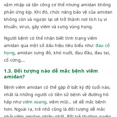
xâm nhập và tấn công cơ thể nhưng amidan không
phản ứng kịp. Khi đó, chức năng bảo vệ của amidan
không còn và ngược lại sẽ trở thành nơi tích tụ vi
khuẩn, virus, gây viêm và sưng vùng họng.
Người bệnh có thể nhận biết tình trạng viêm
amidan qua một số dấu hiệu tiêu biểu như:
đau cổ
họng
, amidan sưng đỏ, khó nuốt, đau đầu, đau tai,
cổ cứng,…
1.3. Đối tượng nào dễ mắc bệnh viêm
amidan?
Bệnh viêm amidan có thể gặp ở bất kỳ độ tuổi nào,
nhất là những người có tiền sử bệnh về đường hô
hấp như
viêm xoang
, viêm mũi… sẽ dễ mắc bệnh
hơn. Ngoài ra, trẻ nhỏ cũng là đối tượng dễ mắc
phải viêm amidan nhiều nhất. Bởi trẻ thường xuyên