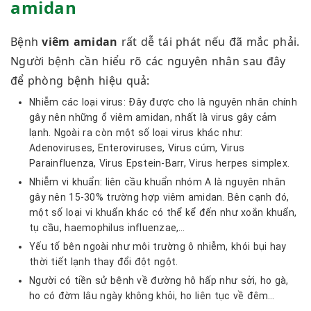
amidan
Bệnh
viêm amidan
rất dễ tái phát nếu đã mắc phải.
Người bệnh cần hiểu rõ các nguyên nhân sau đây
để phòng bệnh hiệu quả:
Nhiễm các loại virus: Đây được cho là nguyên nhân chính
gây nên những ổ viêm amidan, nhất là virus gây cảm
lạnh. Ngoài ra còn một số loại virus khác như:
Adenoviruses, Enteroviruses, Virus cúm, Virus
Parainfluenza, Virus Epstein-Barr, Virus herpes simplex.
Nhiễm vi khuẩn: liên cầu khuẩn nhóm A là nguyên nhân
gây nên 15-30% trường hợp viêm amidan. Bên cạnh đó,
một số loại vi khuẩn khác có thể kể đến như xoắn khuẩn,
tụ cầu, haemophilus influenzae,…
Yếu tố bên ngoài như môi trường ô nhiễm, khói bụi hay
thời tiết lạnh thay đổi đột ngột.
Người có tiền sử bệnh về đường hô hấp như sởi, ho gà,
ho có đờm lâu ngày không khỏi, ho liên tục về đêm…