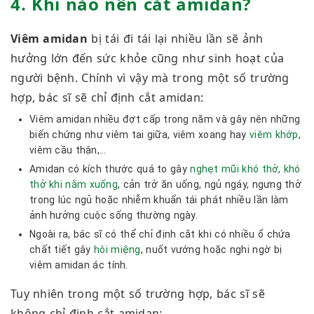
4. Khi nào nên cắt amidan?
Viêm amidan
bị tái đi tái lại nhiều lần sẽ ảnh
hưởng lớn đến sức khỏe cũng như sinh hoạt của
người bệnh. Chính vì vậy mà trong một số trường
hợp, bác sĩ sẽ chỉ định cắt amidan:
Viêm amidan nhiều đợt cấp trong năm và gây nên những
biến chứng như viêm tai giữa, viêm xoang hay
viêm khớp
,
viêm cầu thận,…
Amidan có kích thước quá to gây
nghẹt mũi khó thở
,
khó
thở khi nằm xuống
, cản trở ăn uống, ngủ ngáy, ngưng thở
trong lúc ngủ hoặc nhiễm khuẩn tái phát nhiều lần làm
ảnh hưởng cuộc sống thường ngày.
Ngoài ra, bác sĩ có thể chỉ định cắt khi có nhiều ổ chứa
chất tiết gây
hôi miệng
, nuốt vướng hoặc nghi ngờ bị
viêm amidan ác tính.
Tuy nhiên trong một số trường hợp, bác sĩ sẽ
không chỉ định cắt amidan: