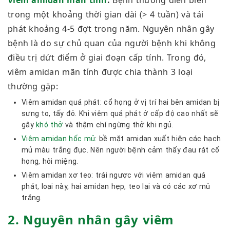
trong một khoảng thời gian dài (> 4 tuần) và tái
phát khoảng 4-5 đợt trong năm. Nguyên nhân gây
bệnh là do sự chủ quan của người bệnh khi không
điều trị dứt điểm ở giai đoạn cấp tính. Trong đó,
viêm amidan mãn tính được chia thành 3 loại
thường gặp:
Viêm amidan quá phát: cổ họng ở vị trí hai bên amidan bị
sưng to, tấy đỏ. Khi viêm quá phát ở cấp độ cao nhất sẽ
gây
khó thở
và thậm chí ngừng thở khi ngủ.
Viêm amidan hốc mủ
: bề mặt amidan xuất hiện các hạch
mủ màu trắng đục. Nên người bệnh cảm thấy đau rát cổ
họng, hôi miệng.
Viêm amidan xơ teo: trái ngược với viêm amidan quá
phát, loại này, hai amidan hẹp, teo lại và có các xơ mủ
trắng.
2. Nguyên nhân gây viêm