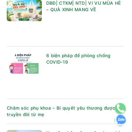
DBĐ| CTKM| NTD| VI VU MÙA HÈ
– QUÀ XINH MANG VỀ
6 biện pháp để phòng chống
COVID-19
Chăm sóc phụ khoa – Bí quyết yêu thương được
truyền đời từ mẹ