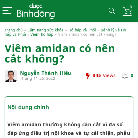
0
Trang chủ
»
Cẩm nang sức khỏe
»
Hô hấp và Phổi
»
Bệnh lý về Hô
hấp và Phổi
»
Viêm hô hấp
»
Viêm amidan có nên cắt không?
Viêm amidan có nên
cắt không?
Nguyễn Thành Hiếu
345
Views
0
Tháng 11 26, 2022
Nội dung chính
Viêm amidan thường không cần cắt vì đa số
đáp ứng điều trị nội khoa và tự cải thiện, phẫu