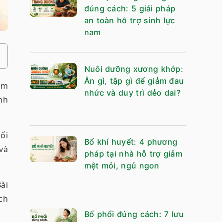
đúng cách: 5 giải pháp
an toàn hỗ trợ sinh lực
nam
Nuôi dưỡng xương khớp:
Ăn gì, tập gì để giảm đau
ăm
nhức và duy trì dẻo dai?
nh
ổi
Bổ khí huyết: 4 phương
và
pháp tại nhà hỗ trợ giảm
mệt mỏi, ngủ ngon
Bài
ch
Bổ phổi đúng cách: 7 lưu