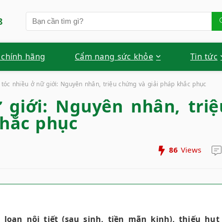
8
 chính hãng
Cẩm nang sức khỏe
Tin tức
tóc nhiều ở nữ giới: Nguyên nhân, triệu chứng và giải pháp khắc phục
 giới: Nguyên nhân, triệ
khắc phục
86
Views
loạn nội tiết (sau sinh, tiền mãn kinh), thiếu hụt