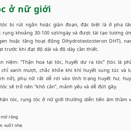
óc ở nữ giới
tóc bị rút ngắn hoặc gián đoạn, đặc biệt là ở pha tă
c rụng khoảng 30-100 sợi/ngày và được tái tạo tương ứn
trogen hoặc tăng hoạt động Dihydrotestosteron DHT), na
t trước khi đạt độ dài và độ dày cần thiết.
n niệm: “Thận hoa tại tóc, huyết dư ra tóc” (tóc là ph
c chỉ xanh mượt, chắc khỏe khi khí huyết sung túc và l
inh nở), phụ nữ rất dễ rơi vào tình trạng huyết hư, huy
óc sẽ trở nên “khô cằn”, mảnh yếu và dễ đứt gãy.
hân tóc, rụng tóc ở nữ giới thường diễn tiến âm thầm v
 mở rộng.
ần vuốt nhẹ.