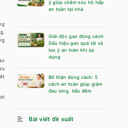
ý giúp chăm sóc hô hấp
an toàn tại nhà
ng
g.
Giải độc gan đúng cách:
ng
Dấu hiệu gan quá tải và
lưu ý an toàn khi áp
dụng
ần
ưu
ết
Bổ thận đúng cách: 5
cách an toàn giúp giảm
đau lưng, tiểu đêm
ới
Bài viết đề xuất