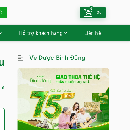
0
0
₫
Hỗ trợ khách hàng
Liên hệ
Về Dược Bình Đông
u
0