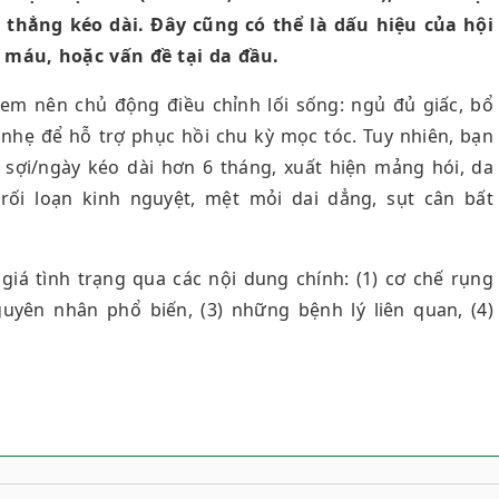
 thẳng kéo dài. Đây cũng có thể là dấu hiệu của hội
 máu, hoặc vấn đề tại da đầu.
ị em nên chủ động điều chỉnh lối sống: ngủ đủ giấc, bổ
 nhẹ để hỗ trợ phục hồi chu kỳ mọc tóc. Tuy nhiên, bạn
sợi/ngày kéo dài hơn 6 tháng, xuất hiện mảng hói, da
ối loạn kinh nguyệt, mệt mỏi dai dẳng, sụt cân bất
giá tình trạng qua các nội dung chính: (1) cơ chế rụng
guyên nhân phổ biến, (3) những bệnh lý liên quan, (4)