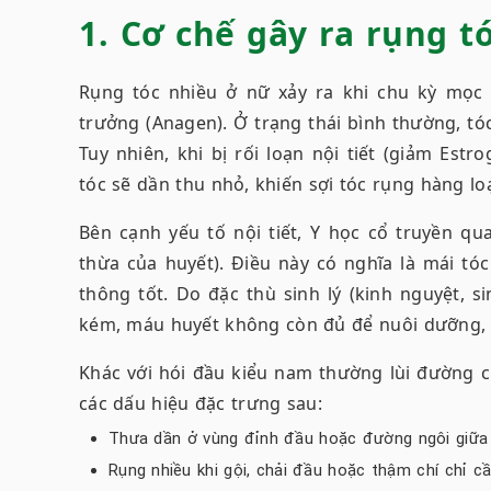
1. Cơ chế gây ra rụng t
Rụng tóc nhiều ở nữ xảy ra khi chu kỳ mọc 
trưởng (Anagen). Ở trạng thái bình thường, tó
Tuy nhiên, khi bị rối loạn nội tiết (giảm Es
tóc sẽ dần thu nhỏ, khiến sợi tóc rụng hàng loạ
Bên cạnh yếu tố nội tiết, Y học cổ truyền qua
thừa của huyết). Điều này có nghĩa là mái tó
thông tốt. Do đặc thù sinh lý (kinh nguyệt, s
kém, máu huyết không còn đủ để nuôi dưỡng, t
Khác với hói đầu kiểu nam thường lùi đường c
các dấu hiệu đặc trưng sau:
Thưa dần ở vùng đỉnh đầu hoặc đường ngôi giữa
Rụng nhiều khi gội, chải đầu hoặc thậm chí chỉ c