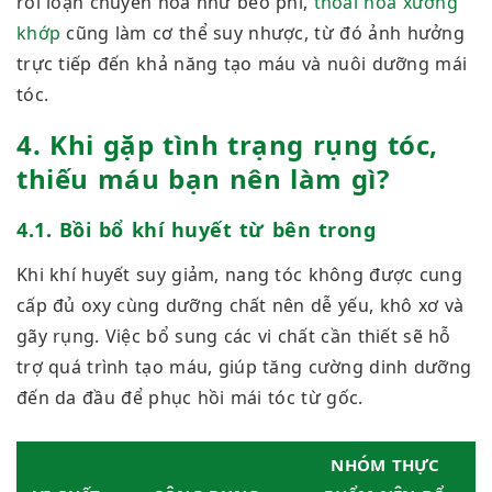
rối loạn chuyển hóa như béo phì,
thoái hóa xương
khớp
cũng làm cơ thể suy nhược,
từ đó ảnh hưởng
trực tiếp đến khả năng tạo máu và nuôi dưỡng mái
tóc.
4. Khi gặp tình trạng rụng tóc,
thiếu máu bạn nên làm gì?
4.1. Bồi bổ khí huyết từ bên trong
Khi khí huyết suy giảm, nang tóc không được cung
cấp đủ oxy cùng dưỡng chất nên dễ yếu, khô xơ và
gãy rụng.
Việc bổ sung các vi chất cần thiết sẽ hỗ
trợ quá trình tạo máu, giúp tăng cường dinh dưỡng
đến da đầu để phục hồi mái tóc từ gốc.
NHÓM THỰC