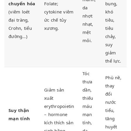
chuyển hóa
Folate;
bụng,
da
(viêm loét
cytokine viêm
khó
nhợt
đại tràng,
ức chế tủy
tiêu,
nhạt
,
Crohn, tiểu
xương.
tiêu
mệt
đường…)
chảy,
mỏi.
suy
giảm
thể lực.
Tóc
Phù nề,
thưa
thay
Giảm sản
dần,
đổi
xuất
thiếu
nước
erythropoietin
máu
Suy thận
tiểu,
– hormone
mạn
mạn tính
tăng
kích thích
sản
tính,
huyết
sinh hồng
da