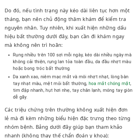
Do đó, nếu tình trạng này kéo dài liên tục hơn một
tháng, bạn nên chủ động thăm khám để kiểm tra
nguyên nhân. Tuy nhiên, khi xuất hiện những dấu
hiệu bất thường dưới đây, bạn cần đi khám ngay
mà không nên trì hoãn:
Rụng nhiều trên 100 sợi mỗi ngày, kéo dài nhiều ngày mà
không cải thiện, rụng lan tỏa toàn đầu, da đầu nhợt màu
hoặc bong tróc bất thường.
Da xanh xao, niêm mạc mắt và môi nhợt nhạt, lòng bàn
tay nhạt màu, mệt mỏi bất thường,
hoa mắt chóng mặt
,
tim đập nhanh, hụt hơi nhẹ, tay chân lạnh, móng tay giòn
dễ gãy.
Các triệu chứng trên thường không xuất hiện đơn
lẻ mà đi kèm những biểu hiện đặc trưng theo từng
nhóm bệnh. Bảng dưới đây giúp bạn tham khảo
nhanh (không thay thế chẩn đoán y khoa):