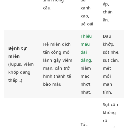
áp,
cầu.
xanh
chán
xao,
ăn.
uể oải.
Thiếu
Đau
Hệ miễn dịch
máu
khớp,
Bệnh tự
tấn công mô
dai
sốt nhẹ,
miễn
lành gây viêm
dẳng
,
sụt cân,
(lupus, viêm
mạn, cản
trở
niêm
mệt
khớp dạng
hình thành tế
mạc
mỏi
thấp…)
bào máu.
nhợt
mạn
nhạt.
tính.
Sụt cân
không
rõ
Tóc