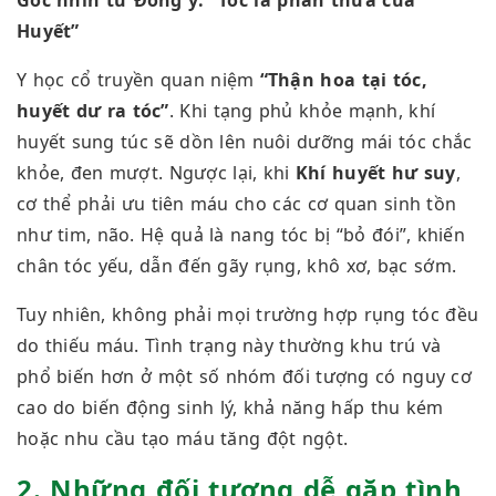
Huyết”
Y học cổ truyền quan niệm
“Thận hoa tại tóc,
huyết dư ra tóc”
. Khi tạng phủ khỏe mạnh, khí
huyết sung túc sẽ dồn lên nuôi dưỡng mái tóc chắc
khỏe, đen mượt. Ngược lại, khi
Khí huyết hư suy
,
cơ thể phải ưu tiên máu cho các cơ quan sinh tồn
như tim, não. Hệ quả là nang tóc bị “bỏ đói”, khiến
chân tóc yếu, dẫn đến gãy rụng, khô xơ, bạc sớm.
Tuy nhiên, không phải mọi trường hợp rụng tóc đều
do thiếu máu. Tình trạng này thường khu trú và
phổ biến hơn ở một số nhóm đối tượng có nguy cơ
cao do biến động sinh lý, khả năng hấp thu kém
hoặc nhu cầu tạo máu tăng đột ngột.
2. Những đối tượng dễ gặp tình