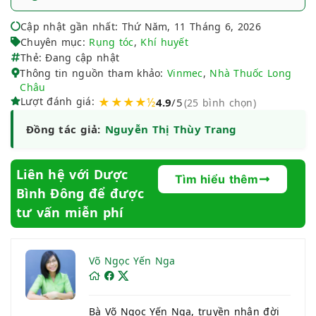
Cập nhật gần nhất: Thứ Năm, 11 Tháng 6, 2026
Chuyên mục:
Rụng tóc
,
Khí huyết
Thẻ: Đang cập nhật
Thông tin nguồn tham khảo:
Vinmec
,
Nhà Thuốc Long
Châu
Lượt đánh giá:
★★★★½
4.9
/5
(25 bình chọn)
Đồng tác giả:
Nguyễn Thị Thùy Trang
Liên hệ với Dược
Tìm hiểu thêm
Bình Đông để được
tư vấn miễn phí
Võ Ngọc Yến Nga
Bà Võ Ngọc Yến Nga, truyền nhân đời