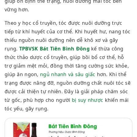
giúp ổn định thể trạng, nuôi dưỡng mái tóc bền
vững hơn.
Theo y học cổ truyền, tóc được nuôi dưỡng
trực
tiếp
từ khí huyết
của
cơ thể. Khi huyết hư, nang tóc
thiếu nguồn nuôi dưỡng nên dễ khô xơ và gãy
rụng.
TPBVSK Bát Tiên Bình Đông
kế thừa công
thức thảo dược cổ truyền, giúp bồi bổ cơ thể, hỗ
trợ giảm mệt mỏi, đồng thời tăng cường sức khỏe,
giúp ăn ngon,
ngủ nhanh và sâu giấc
hơn. Khi thể
trạng được nâng đỡ, nguồn dưỡng chất nuôi tóc sẽ
được cải thiện tự nhiên. Đây là giải pháp chăm sóc
từ gốc, phù hợp cho người
bị suy nhược
khiến mái
tóc yếu, gãy rụng.