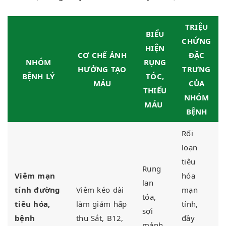
TRIỆU
BIỂU
CHỨNG
HIỆN
CƠ CHẾ ẢNH
ĐẶC
NHÓM
RỤNG
HƯỞNG TẠO
TRƯNG
BỆNH LÝ
TÓC,
MÁU
CỦA
THIẾU
NHÓM
MÁU
BỆNH
Rối
loạn
tiêu
Rụng
Viêm mạn
hóa
lan
tính đường
Viêm kéo dài
mạn
tỏa,
tiêu hóa,
làm giảm hấp
tính,
sợi
bệnh
thu Sắt, B12,
đầy
mảnh,