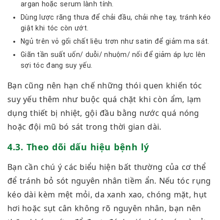
argan hoặc serum lành tính.
Dùng lược răng thưa để chải đầu, chải nhẹ tay, tránh kéo
giật khi tóc còn ướt.
Ngủ trên vỏ gối chất liệu trơn như satin để giảm ma sát.
Giãn tần suất uốn/ duỗi/ nhuộm/ nối để giảm áp lực lên
sợi tóc đang suy yếu.
Bạn cũng nên hạn chế những thói quen khiến tóc
suy yếu thêm như buộc quá chặt khi còn ẩm, lạm
dụng thiết bị nhiệt, gội đầu bằng nước quá nóng
hoặc đội mũ bó sát trong thời gian dài.
4.3. Theo dõi dấu hiệu bệnh lý
Bạn cần chú ý các biểu hiện bất thường của cơ thể
để tránh bỏ sót nguyên nhân tiềm ẩn. Nếu tóc rụng
kéo dài kèm mệt mỏi, da xanh xao, chóng mặt, hụt
hơi hoặc sụt cân không rõ nguyên nhân, bạn nên