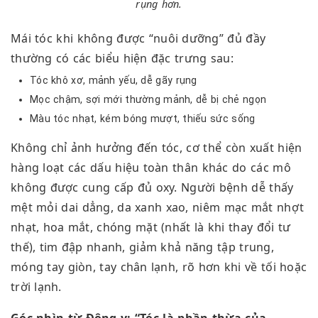
rụng hơn.
Mái tóc khi không được “nuôi dưỡng” đủ đầy
thường có các biểu hiện đặc trưng sau:
Tóc khô xơ, mảnh yếu, dễ gãy rụng
Mọc chậm,
sợi mới thường mảnh, dễ bị chẻ ngọn
Màu tóc nhạt, kém bóng mượt, thiếu sức sống
Không chỉ ảnh hưởng đến tóc, cơ thể còn xuất hiện
hàng loạt các dấu hiệu toàn thân khác do các mô
không được cung cấp đủ oxy. Người bệnh dễ
thấy
mệt mỏi dai dẳng, da xanh xao, niêm mạc mắt nhợt
nhạt, hoa mắt, chóng mặt (nhất là khi thay đổi tư
thế), tim đập nhanh, giảm khả năng tập trung
,
móng tay giòn, tay chân lạnh, rõ hơn khi về tối hoặc
trời lạnh.
Góc nhìn từ Đông y: “Tóc là phần thừa của