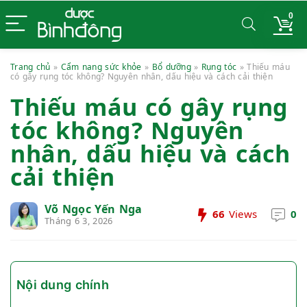
0
Trang chủ
»
Cẩm nang sức khỏe
»
Bổ dưỡng
»
Rụng tóc
»
Thiếu máu
có gây rụng tóc không? Nguyên nhân, dấu hiệu và cách cải thiện
Thiếu máu có gây rụng
tóc không? Nguyên
nhân, dấu hiệu và cách
cải thiện
Võ Ngọc Yến Nga
66
Views
0
Tháng 6 3, 2026
Nội dung chính