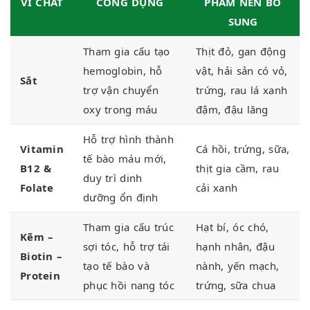
VI CHẤT
CÔNG DỤNG
PHẨM NÊN BỔ
SUNG
Tham gia cấu tạo
Thịt đỏ, gan động
hemoglobin, hỗ
vật, hải sản có vỏ,
Sắt
trợ vận chuyển
trứng, rau lá xanh
oxy trong máu
đậm, đậu lăng
Hỗ trợ hình thành
Vitamin
Cá hồi, trứng, sữa,
tế bào máu mới,
B12 &
thịt gia cầm, rau
duy trì dinh
Folate
cải xanh
dưỡng ổn định
Tham gia cấu trúc
Hạt bí, óc chó,
Kẽm –
sợi tóc, hỗ trợ tái
hạnh nhân, đậu
Biotin –
tạo tế bào và
nành, yến mạch,
Protein
phục hồi nang tóc
trứng, sữa chua