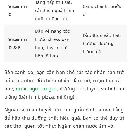
Tăng hấp thu sắt,
Vitamin
Cam, chanh, bưởi,
cải thiện quá trình
C
ổi
nuôi dưỡng tóc.
Bảo vệ nang tóc
Dầu thực vật, hạt
Vitamin
trước stress oxy
hướng dương,
D & E
hóa, duy trì sức
trứng cá
bền tế bào
Bên cạnh đó
, bạn cần
hạn chế các tác nhân cản trở
hấp thu như: đồ chiên nhiều dầu mỡ, rượu bia, cà
phê,
nước ngọt có gas
, đường tinh luyện và tinh bột
trắng (bánh mì, pizza, mì ống).
Ngoài ra, máu huyết lưu thông ổn định là nền tảng
để hấp thu dưỡng chất hiệu quả. Bạn có thể duy trì
các thói quen tốt như: Ngâm chân nước ấm với