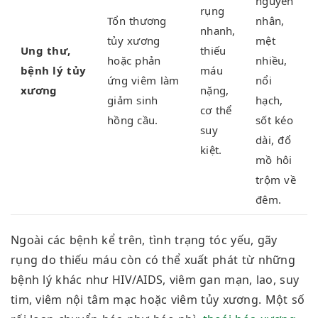
nguyên
rụng
Tổn thương
nhân,
nhanh,
tủy xương
mệt
Ung thư,
thiếu
hoặc phản
nhiều,
bệnh lý tủy
máu
ứng viêm làm
nổi
xương
nặng,
giảm sinh
hạch,
cơ thể
hồng cầu.
sốt kéo
suy
dài, đổ
kiệt.
mồ hôi
trộm về
đêm.
Ngoài các bệnh kể trên, tình trạng tóc yếu, gãy
rụng
do t
hiếu máu còn có thể xuất phát từ những
bệnh lý khác như HIV/AIDS, viêm gan mạn, lao, suy
tim, viêm nội tâm mạc hoặc viêm tủy xương. Một số