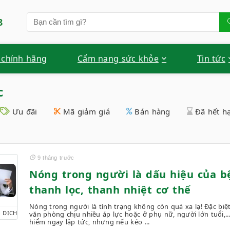
8
 chính hãng
Cẩm nang sức khỏe
Tin tức
c
Ưu đãi
Mã giảm giá
Bán hàng
Đã hết h
9 tháng trước
Nóng trong người là dấu hiệu của b
thanh lọc, thanh nhiệt cơ thể
Nóng trong người là tình trạng không còn quá xa lạ! Đặc bi
 DỊCH
văn phòng chịu nhiều áp lực hoặc ở phụ nữ, người lớn tuổi,.
hiểm ngay lập tức, nhưng nếu kéo ...