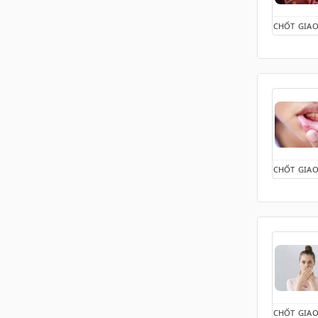
Sinh hoạt không lành
mạnh
CHỐT GIAO
Sức đề kháng
Suy nhược cơ thể
Thần kinh tọa
Thận yếu
Thiếu dinh dưỡng
Thoái hóa khớp
Thói quen ăn uống
Thói quen gây hại
CHỐT GIAO
Thức khuya
Tiểu đêm & Tiểu nhiều
Tiểu tiện - Nước tiểu
Trễ kinh
Triệu chứng gan
Triệu chứng Hô hấp và
Phổi
Tư thế sinh hoạt đúng
CHỐT GIAO