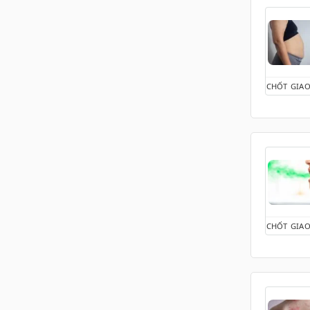
Chấn thương - Máu bầm
Chóng mặt
Đau bụng kinh
Đau cổ vai gay
Đau đầu
CHỐT GIAO
Dấu hiệu phụ khoa
Đau họng
Đau lưng
Đau nhức xương khớp
Điều trị & Giảm đau
Đờm
Dùng thuốc an toàn
Hành kinh
CHỐT GIAO
Ho
Hỗ trợ điều trị bệnh Hô
hấp và Phổi
Khí huyết
Khó thở