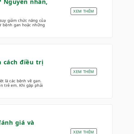
? Nguyên nhân,
XEM THÊM
suy giảm chức năng của
 sử bệnh gan hoặc những
cách điều trị
XEM THÊM
ệt là các bệnh về gan.
n trẻ em. Khi gặp phải
ánh giá và
XEM THÊM