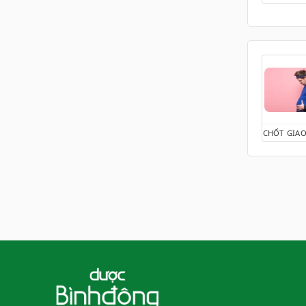
Tức ngực
Ù tai
Viêm hô hấp
Viêm khớp
Xông hơi
Tất cả danh mục
CHỐT GIAO