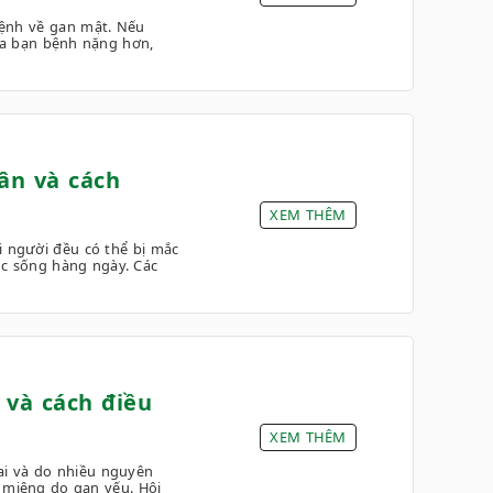
bệnh về gan mật. Nếu
của bạn bệnh nặng hơn,
ân và cách
XEM THÊM
i người đều có thể bị mắc
ộc sống hàng ngày. Các
và cách điều
XEM THÊM
 ai và do nhiều nguyên
i miệng do gan yếu. Hôi