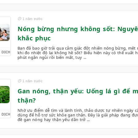
1 năm trước
Nóng bừng nhưng không sốt: Nguyê
khắc phục
Bạn đã bao giờ trải qua cảm giác đột nhiên nóng bừng, mệt
 DỊCH
khi đo nhiệt độ lại không hề sốt? Biểu hiện này có thể xuất h
phút ngắn ngủi rồi biến mất, tuy ...
1 năm trước
Gan nóng, thận yếu: Uống lá gì để m
thận?
Nhờ ưu điểm dễ tìm và lành tính, thảo dược tự nhiên ngày c
 DỊCH
dùng để hỗ trợ sức khỏe gan thận. Đây là giải pháp đang đư
đề gan nóng hay thận yếu dần trở ...