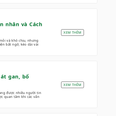
n nhân và Cách
XEM THÊM
 mỏi và khó chịu, nhưng
iện bất ngờ, kéo dài vài
át gan, bổ
XEM THÊM
àng được nhiều người tin
ợc quan tâm khi các vấn