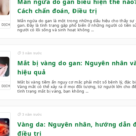
Mẩn ngứa do gan biểu hiện thế nào
Cách chẩn đoán, Điều trị
Mẩn ngứa do gan là một trong những dấu hiệu cho thấy sự 
 DỊCH
gan. Đây là tình trạng gặp phổ biến ở những người có tiền
người có lối sống và sinh hoạt không ...
3 năm trước
Mắt bị vàng do gan: Nguyên nhân và 
hiệu quả
Mắt bị vàng tiềm ẩn nguy cơ mắc phải một số bệnh lý, đặc bi
 DỊCH
Vàng mắt có thể xảy ra ở mọi đối tượng, từ người lớn cho đế
tình trạng mắt bị vàng, bạn không ...
3 năm trước
Vàng da: Nguyên nhân, hướng dẫn đ
điều trị