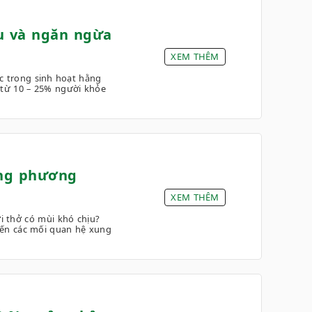
u và ngăn ngừa
XEM THÊM
c trong sinh hoạt hằng
 từ 10 – 25% người khỏe
ững phương
XEM THÊM
ơi thở có mùi khó chịu?
đến các mối quan hệ xung