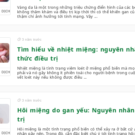
Vàng da là một trong những triệu chứng điển hình của các 
 DỊCH
không thăm khám và điều trị kịp thời thì có thể khiến gan 
thậm chí ảnh hưởng tới tính mạng. Vậy ...
3 năm trước
Tìm hiểu về nhiệt miệng: nguyên nh
thức điều trị
Nhiệt miệng là tình trạng viêm loét ở miệng phổ biến mà mọ
 DỊCH
phải và nó gây không ít phiền toái cho người bệnh trong cu
vết loét này nếu không được điều ...
3 năm trước
Hôi miệng do gan yếu: Nguyên nhân 
trị
Hôi miệng là một tình trạng phổ biến có thể xảy ra ở bất cứ
 DỊCH
nhân gây nên. Trong đó, cần đặc biệt chú ý tới tình trạng hô