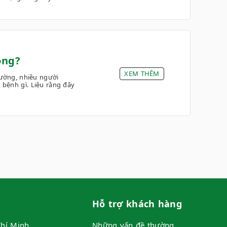
ông?
XEM THÊM
ường, nhiều người
bệnh gì. Liệu rằng đây
Hỗ trợ khách hàng
hí Minh
Những vấn đề thường