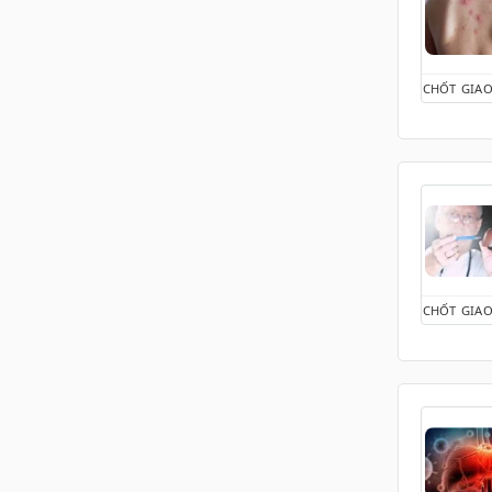
Kinh ít (Thiểu kinh)
Kinh kéo dài
Kinh nguyệt bất thường
CHỐT GIAO
Kinh nguyệt nhiều lần
trong tháng
Mẩn ngứa - Mụn nhọt
Mất ngủ
Màu kinh nguyệt
Mệt mỏi
Môi trường sống
Ngâm chân
CHỐT GIAO
Nóng gan
Ổn định kỳ kinh
Phòng ngừa, Bảo vệ hệ Hô
hấp và Phổi
Rối loạn kinh nguyệt
Rụng tóc