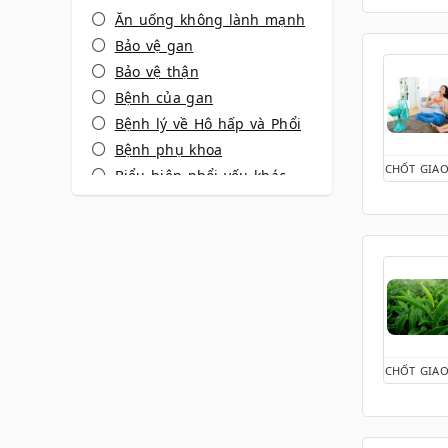
Ăn uống không lành mạnh
Bảo vệ gan
Bảo vệ thận
Bệnh của gan
Bệnh lý về Hô hấp và Phổi
Bệnh phụ khoa
CHỐT GIAO
Biểu hiện phổi yếu khác
Biểu hiện xương khớp
Bổ thận tráng dương
Cách ngủ ngon
Cảm lạnh - Cảm cúm
Cẳng thẳng
Cây thuốc quanh ta (Dược
Liệu)
CHỐT GIAO
Chăm sóc - bảo vệ xương
khớp
Chán ăn