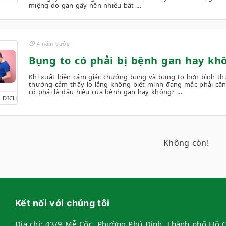
miệng do gan gây nên nhiều bất ...
4 năm trước
Bụng to có phải bị bệnh gan hay kh
Khi xuất hiện cảm giác chướng bụng và bụng to hơn bình th
thường cảm thấy lo lắng không biết mình đang mắc phải căn 
có phải là dấu hiệu của bệnh gan hay không? ...
 DỊCH
Không còn!
Kết nối với chúng tôi
Địa chỉ:
43/9 Mễ Cốc, Phường Phú Định, Thành phố Hồ C