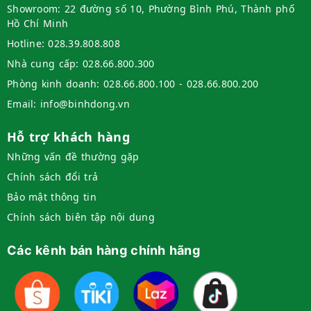
Showroom:
22 đường số 10, Phường Bình Phú, Thành phố
Thói quen ăn uống
Hồ Chí Minh
Thói quen gây hại
Hotline:
028.39.808.808
Thức khuya
Nhà cung cấp:
028.66.800.300
Tiểu đêm & Tiểu nhiều
Tiểu tiện - Nước tiểu
Phòng kinh doanh:
028.66.800.100 - 028.66.800.200
Trễ kinh
Email:
info@binhdong.vn
Triệu chứng gan
Hỗ trợ khách hàng
Triệu chứng Hô hấp và Phổi
Tư thế sinh hoạt đúng
Những vấn đề thường gặp
Tức ngực
Chính sách đổi trả
Ù tai
Bảo mật thông tin
Viêm hô hấp
Chính sách biên tập nội dung
Viêm khớp
Xông hơi
Các kênh bán hàng chính hãng
Tất cả danh mục