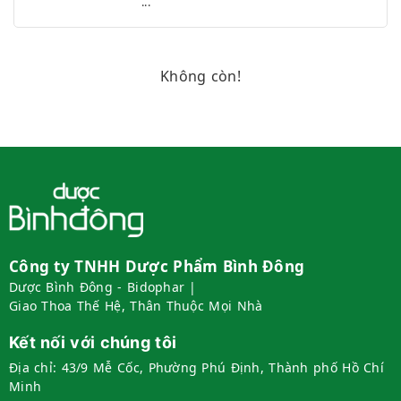
...
Mất ngủ
Màu kinh nguyệt
Mệt mỏi
Không còn!
Môi trường sống
Ngâm chân
Nóng gan
Ổn định kỳ kinh
Phòng ngừa, Bảo vệ hệ Hô hấp và Phổi
Rối loạn kinh nguyệt
Rụng tóc
Sinh hoạt không lành mạnh
Công ty TNHH Dược Phẩm Bình Đông
Sức đề kháng
Dược Bình Đông - Bidophar |
Suy nhược cơ thể
Giao Thoa Thế Hệ, Thân Thuộc Mọi Nhà
Thần kinh tọa
Kết nối với chúng tôi
Thận yếu
Thiếu dinh dưỡng
Địa chỉ:
43/9 Mễ Cốc, Phường Phú Định, Thành phố Hồ Chí
Minh
Thoái hóa khớp