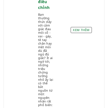
Đau đầu
điều
Dấu hiệu phụ khoa
chỉnh
Đau họng
Bạn
thường
Đau lưng
thức dậy
Đau nhức xương khớp
với cảm
giác đau
XEM THÊM
Điều trị & Giảm đau
mỏi cổ -
vai - gáy,
Đờm
tê tay
chân hay
Dùng thuốc an toàn
mệt mỏi
Hành kinh
dù đã
ngủ đủ
Ho
giấc? Ít ai
ngờ tới,
Hỗ trợ điều trị bệnh Hô hấp và Phổi
những
triệu
Khí huyết
chứng
Khó thở
tưởng
nhỏ ấy lại
Kinh ít (Thiểu kinh)
có thể
bắt
Kinh kéo dài
nguồn từ
Kinh nguyệt bất thường
một
nguyên
Kinh nguyệt nhiều lần trong tháng
nhân rất
phổ biến:
Mẩn ngứa - Mụn nhọt