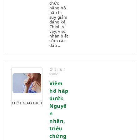
chức
năng hô
hấp bị
suy giảm
đáng kể.
Chính vì
vậy, việc
nhận biết
sớm các
dấu ...
3 năm
trước
Viêm
hô hấp
dưới:
CHỐT GIAO DỊCH
Nguyê
n
nhân,
triệu
chứng