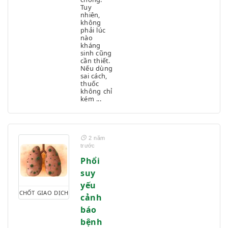
Tuy
nhiên,
không
phải lúc
nào
kháng
sinh cũng
cần thiết.
Nếu dùng
sai cách,
thuốc
không chỉ
kém ...
2 năm
trước
Phổi
suy
yếu
CHỐT GIAO DỊCH
cảnh
báo
bệnh