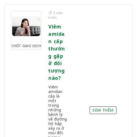
4 năm
trước
Viêm
amida
n cấp
CHỐT GIAO DỊCH
thườn
g gặp
ở đối
tượng
nào?
Viêm
amidan
cấp là
một
trong
những
XEM THÊM
bệnh lý
về đường
hô hấp
xảy ra ở
mọi đối