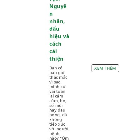
Đau bụng kinh
Nguyê
Đau đầu
n
Dấu hiệu phụ khoa
nhân,
Đau họng
dấu
Đau lưng
hiệu và
cách
Đau nhức xương khớp
cải
Điều trị & Giảm đau
thiện
Đờm
Dùng thuốc an toàn
Bạn có
XEM THÊM
bao giờ
Hành kinh
thắc mắc
vì sao
Ho
mình cứ
vài tuần
Hỗ trợ điều trị bệnh Hô hấp và Phổi
lại cảm
Khí huyết
cúm, ho,
sổ mũi
Khó thở
hay đau
họng, dù
Kinh ít (Thiểu kinh)
không
tiếp xúc
Kinh kéo dài
với người
Kinh nguyệt bất thường
bệnh
nào? "Ốm