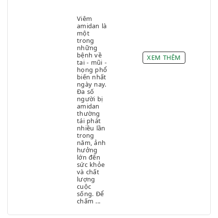
Viêm
amidan là
một
trong
những
bệnh về
XEM THÊM
tai - mũi -
họng phổ
biến nhất
ngày nay.
Đa số
người bị
amidan
thường
tái phát
nhiều lần
trong
năm, ảnh
hưởng
lớn đến
sức khỏe
và chất
lượng
cuộc
sống. Để
chấm ...