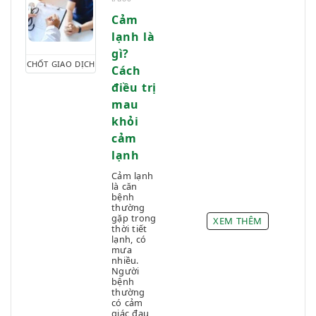
Cảm
lạnh là
gì?
CHỐT GIAO DỊCH
Cách
điều trị
mau
khỏi
cảm
lạnh
Cảm lạnh
là căn
bệnh
thường
gặp trong
XEM THÊM
thời tiết
lạnh, có
mưa
nhiều.
Người
bệnh
thường
có cảm
giác đau