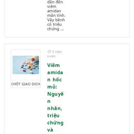
dẫn đến
viêm
amidan
mãn tính.
Vậy bệnh
có triệu
chứng ...
4 năm
trước
Viêm
amida
n hốc
CHỐT GIAO DỊCH
mủ:
Nguyê
n
nhân,
triệu
chứng
và