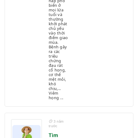
hấp phổ
biến ở
mọi lứa
tuổi và
thường
khởi phát
chủ yếu
vào thời
điểm giao
mùa.
Bệnh gây
ra các
triệu
chứng
đau rát
cổ họng,
cơ thể
mệt mỏi,
khó
chịu,...
Viêm
họng ...
3 năm
trước
Tìm