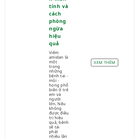
tính và
cách
phòng
ngừa
hiệu
quả
Viêm
amidan là
một
XEM THÊM
trong
những
bệnh tai -
mũi -
họng phổ
biến ở trẻ
em và
người
lớn. Nếu
không
được điều
trị hiệu
quả, bệnh
sẽ tái
phát
nhiều lần