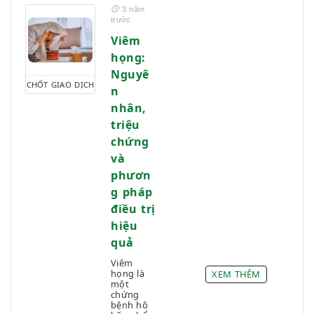
3 năm
trước
Viêm
họng:
Nguyê
CHỐT GIAO DỊCH
n
nhân,
triệu
chứng
và
phươn
g pháp
điều trị
hiệu
quả
Viêm
họng là
XEM THÊM
một
chứng
bệnh hô