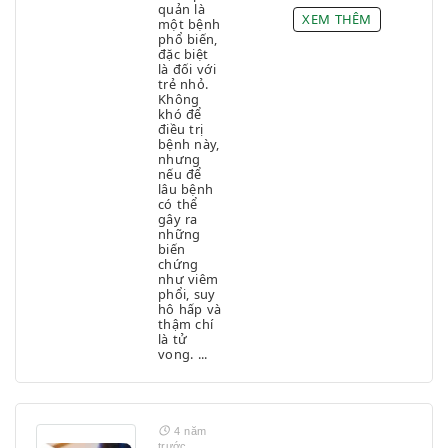
quản là
XEM THÊM
một bệnh
phổ biến,
đặc biệt
là đối với
trẻ nhỏ.
Không
khó để
điều trị
bệnh này,
nhưng
nếu để
lâu bệnh
có thể
gây ra
những
biến
chứng
như viêm
phổi, suy
hô hấp và
thậm chí
là tử
vong. ...
4 năm
trước