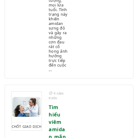
tượng,
mọi lứa
tuổi. Tình
trạng này
khiến
amidan
sưng đỏ
và gây ra
những
cơn đau
rát cổ
họng ảnh
hưởng
trực tiếp
đến cuộc
...
4 năm
trước
Tìm
hiểu
viêm
CHỐT GIAO DỊCH
amida
n mãn