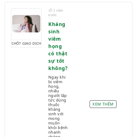
1 năm
trước
Kháng
sinh
viêm
CHỐT GIAO DỊCH
họng
có thật
sự tốt
không?
Ngay khi
bị viêm
họng,
nhiều
người lập
tức dùng
XEM THÊM
thuốc
kháng
sinh với
mong
muốn
khỏi bệnh
nhanh
chóng.