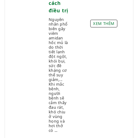
cách
điều trị
Nguyên
XEM THÊM
nhân phổ
biến gây
viêm
amidan
hốc mủ là
do thời
tiết lạnh
đột ngột,
khói bụi,
sức đề
kháng cơ
thể suy
giảm,...
Khi mắc
bệnh,
người
bệnh sẽ
cảm thấy
đau rát,
khó chịu
ở vùng
họng và
hơi thở
có ...