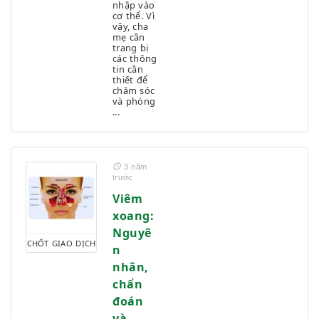
nhập vào
cơ thể. Vì
vậy, cha
mẹ cần
trang bị
các thông
tin cần
thiết để
chăm sóc
và phòng
...
3 năm
trước
Viêm
xoang:
Nguyê
CHỐT GIAO DỊCH
n
nhân,
chẩn
đoán
và