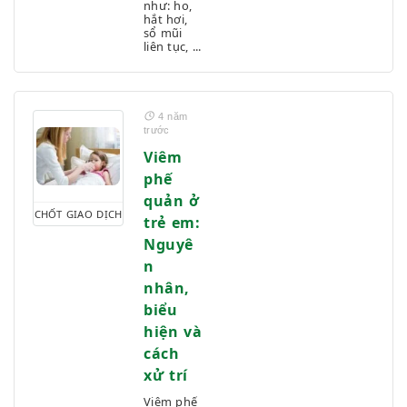
như: ho,
hắt hơi,
sổ mũi
liên tục, ...
4 năm
trước
Viêm
phế
quản ở
CHỐT GIAO DỊCH
trẻ em:
Nguyê
n
nhân,
biểu
hiện và
cách
xử trí
Viêm phế