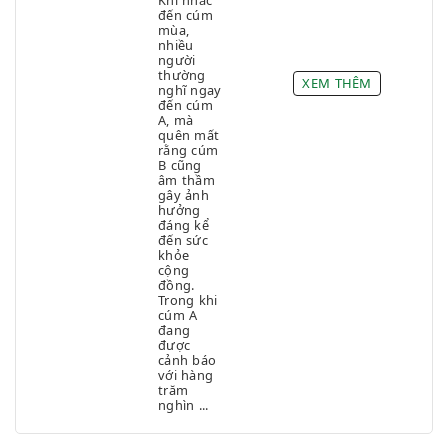
Khi nhắc
đến cúm
Thức khuya
mùa,
nhiều
Tiểu đêm & Tiểu nhiều
người
Tiểu tiện - Nước tiểu
thường
XEM THÊM
nghĩ ngay
Trễ kinh
đến cúm
A, mà
Triệu chứng gan
quên mất
rằng cúm
Triệu chứng Hô hấp và Phổi
B cũng
Ù tai
âm thầm
gây ảnh
Viêm hô hấp
hưởng
đáng kể
Xông hơi
đến sức
khỏe
Tất cả danh mục
cộng
đồng.
Trong khi
cúm A
đang
được
cảnh báo
với hàng
trăm
nghìn ...