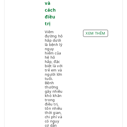
và
cách
điều
trị
Viêm
XEM THÊM
đường hô
hấp dưới
là bệnh lý
nguy
hiểm của
hệ hô
hấp, đặc
biệt là với
trẻ em và
người lớn
tuổi.
Bệnh
thường
gây nhiều
khó khăn
trong
điều trị,
tốn nhiều
thời gian,
chi phí và
có nguy
cơ dẫn