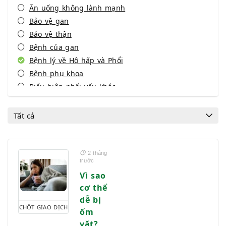
Ăn uống không lành mạnh
Bảo vệ gan
Bảo vệ thận
Bệnh của gan
Bệnh lý về Hô hấp và Phổi
Bệnh phụ khoa
Biểu hiện phổi yếu khác
Biểu hiện xương khớp
Bổ thận tráng dương
Tất cả
Cách ngủ ngon
Cảm lạnh - Cảm cúm
Cẳng thẳng
2 tháng
trước
Cây thuốc quanh ta (Dược Liệu)
Vì sao
Chăm sóc - bảo vệ xương khớp
cơ thể
Chán ăn
dễ bị
Chấn thương - Máu bầm
CHỐT GIAO DỊCH
ốm
Chóng mặt
vặt?