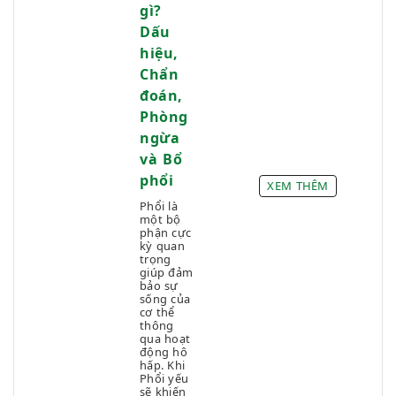
gì?
Dấu
hiệu,
Chẩn
đoán,
Phòng
ngừa
và Bổ
phổi
XEM THÊM
Phổi là
một bộ
phận cực
kỳ quan
trọng
giúp đảm
bảo sự
sống của
cơ thể
thông
qua hoạt
động hô
hấp. Khi
Phổi yếu
sẽ khiến