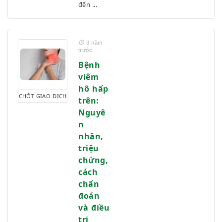
đến ...
3 năm
trước
Bệnh
viêm
hô hấp
CHỐT GIAO DỊCH
trên:
Nguyê
n
nhân,
triệu
chứng,
cách
chẩn
đoán
và điều
trị