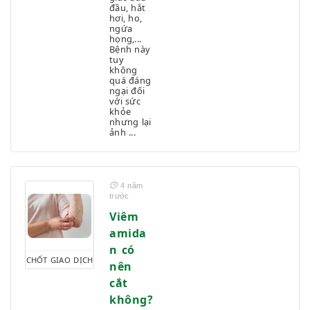
đầu, hắt
hơi, ho,
ngứa
họng,...
Bệnh này
tuy
không
quá đáng
ngại đối
với sức
khỏe
nhưng lại
ảnh ...
4 năm
trước
Viêm
amida
n có
CHỐT GIAO DỊCH
nên
cắt
không?