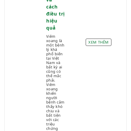
cách
điều trị
hiệu
quả
Viêm
xoang là
XEM THÊM
một bệnh
lý khá
phổ biến
tại Việt
Nam và
bất kỳ ai
cũng có
thể mắc
phải.
Viêm
xoang
khiến
người
bệnh cảm
thấy khó
chịu và
bất tiện
với các
triệu
chứng