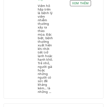
XEM THÊM
Viêm hô
hấp trên
là bệnh lý
viêm
nhiễm
thường
xảy ra
theo
mùa. Đặc
biệt, bệnh
thường
xuất hiện
khi thời
tiết trở
lạnh hoặc
hanh khô.
Trẻ nhỏ,
người già
hoặc
những
người có
sức đề
kháng
kém… là
những ...