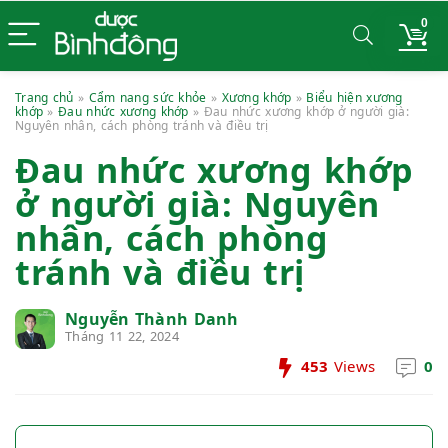
0
Trang chủ
»
Cẩm nang sức khỏe
»
Xương khớp
»
Biểu hiện xương
khớp
»
Đau nhức xương khớp
»
Đau nhức xương khớp ở người già:
Nguyên nhân, cách phòng tránh và điều trị
Đau nhức xương khớp
ở người già: Nguyên
nhân, cách phòng
tránh và điều trị
Nguyễn Thành Danh
Tháng 11 22, 2024
453
Views
0