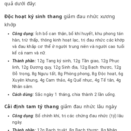
quả dưới đây:
Độc hoạt ký sinh thang
giảm đau nhức xương
khớp
Công dụng:
Ích bổ can thận, bổ khí huyết, khu phong tán
hàn, trừ thấp, thông kinh hoạt lạc, trị đau nhức các khớp
và đau khắp cơ thể ở người trung niên và người cao tuổi
kể cả nam và nữ.
Thành phần:
12g Tang ký sinh, 12g Tần giao, 12g Phục
linh, 12g Đương quy, 12g Sinh địa, 12g Bạch thược, 12g
Đỗ trọng, 8g Ngưu tất, 8g Phòng phong, 8g Độc hoạt, 6g
Xuyên khung, 4g Cam thảo, 4g Quế nhục, 4g Tế tân, 4g
Nhân sâm.
Cách dùng:
Sắc ngày 1 tháng, chia thành 2 lần uống.
Cải định tam tý thang
giảm đau nhức lâu ngày
Công dụng
: Bổ chính khí, trị các chứng đau nhức (tý) lâu
ngày.
Thành phần:
12g Bạch truật, 8g Bạch thược, 8g Nhân