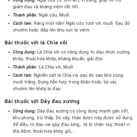
giảm đau và kháng viêm rất tốt.
Thành phần:
Ngải cứu, Muối.
Cách làm:
Rang một nắm Ngải cứu tươi với muối. Sau đó
chườm hoặc đắp lên khu vực bị viêm.
Bài thuốc với lá Chìa vôi
Công dụng:
Lá Chìa vôi có công dụng trị đau nhức xương
khớp, thoái hóa khớp, kháng khuẩn, giải độc.
Thành phần:
Lá Chìa vôi, Muối
Cách làm:
Nghiền nát lá Chìa vôi sau đó sao khô cùng
muối trắng. Đựng hỗn hợp trong khăn hoặc túi vải,
chườm lên khớp bị đau.
Bài thuốc với Dây đau xương
Công dụng:
Dây đau xương có công dụng mạnh gân cốt,
khu phong, trừ thấp. Do vậy, thảo dược này được sử dụng
để điều trị đau vai gáy, đau lưng, tê bì chân tay, thoát vị
đĩa đệm, thoái hóa khớp gối,…