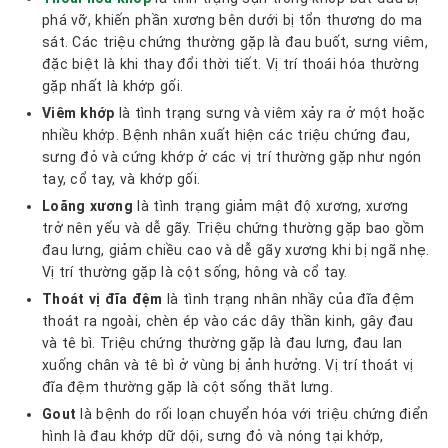
phá vỡ, khiến phần xương bên dưới bị tổn thương do ma
sát. Các triệu chứng thường gặp là đau buốt, sưng viêm,
đặc biệt là khi thay đổi thời tiết. Vị trí thoái hóa thường
gặp nhất là khớp gối.
Viêm khớp
là tình trạng sưng và viêm xảy ra ở một hoặc
nhiều khớp. Bệnh nhân xuất hiện các triệu chứng đau,
sưng đỏ và cứng khớp ở các vị trí thường gặp như ngón
tay, cổ tay, và khớp gối.
Loãng xương
là tình trạng giảm mật độ xương, xương
trở nên yếu và dễ gãy. Triệu chứng thường gặp bao gồm
đau lưng, giảm chiều cao và dễ gãy xương khi bị ngã nhẹ.
Vị trí thường gặp là cột sống, hông và cổ tay.
Thoát vị đĩa đệm
là tình trạng nhân nhầy của đĩa đệm
thoát ra ngoài, chèn ép vào các dây thần kinh, gây đau
và tê bì. Triệu chứng thường gặp là đau lưng, đau lan
xuống chân và tê bì ở vùng bị ảnh hưởng. Vị trí thoát vị
đĩa đệm thường gặp là cột sống thắt lưng.
Gout
là bệnh do rối loạn chuyển hóa với triệu chứng điển
hình là đau khớp dữ dội, sưng đỏ và nóng tại khớp,