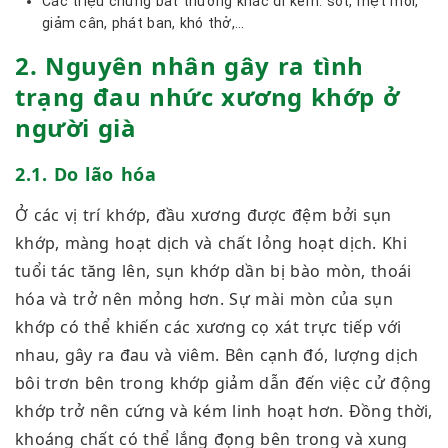
Các triệu chứng bất thường khác đi kèm: sốt, mệt mỏi,
giảm cân, phát ban, khó thở,…
2. Nguyên nhân gây ra tình
trạng đau nhức xương khớp ở
người già
2.1. Do lão hóa
Ở các vị trí khớp, đầu xương được đệm bởi sụn
khớp, màng hoạt dịch và chất lỏng hoạt dịch. Khi
tuổi tác tăng lên, sụn khớp dần bị bào mòn, thoái
hóa và trở nên mỏng hơn. Sự mài mòn của sụn
khớp có thể khiến các xương cọ xát trực tiếp với
nhau, gây ra đau và viêm. Bên cạnh đó, lượng dịch
bôi trơn bên trong khớp giảm dẫn đến việc cử động
khớp trở nên cứng và kém linh hoạt hơn. Đồng thời,
khoáng chất có thể lắng đọng bên trong và xung