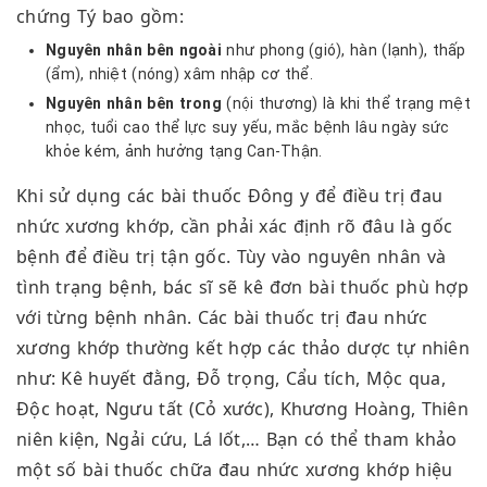
chứng Tý bao gồm:
Nguyên nhân bên ngoài
như phong (gió), hàn (lạnh), thấp
(ẩm), nhiệt (nóng) xâm nhập cơ thể.
Nguyên nhân bên trong
(nội thương) là khi thể trạng mệt
nhọc, tuổi cao thể lực suy yếu, mắc bệnh lâu ngày sức
khỏe kém, ảnh hưởng tạng Can-Thận.
Khi sử dụng các bài thuốc Đông y để điều trị đau
nhức xương khớp, cần phải xác định rõ đâu là gốc
bệnh để điều trị tận gốc. Tùy vào nguyên nhân và
tình trạng bệnh, bác sĩ sẽ kê đơn bài thuốc phù hợp
với từng bệnh nhân. Các bài thuốc trị đau nhức
xương khớp thường kết hợp các thảo dược tự nhiên
như: Kê huyết đằng, Đỗ trọng, Cẩu tích, Mộc qua,
Độc hoạt, Ngưu tất (Cỏ xước), Khương Hoàng, Thiên
niên kiện, Ngải cứu, Lá lốt,… Bạn có thể tham khảo
một số bài thuốc chữa đau nhức xương khớp hiệu