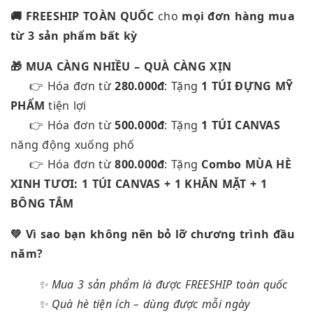
🚚 FREESHIP TOÀN QUỐC
cho
mọi đơn hàng mua
từ 3 sản phẩm bất kỳ
🎁 MUA CÀNG NHIỀU – QUÀ CÀNG XỊN
👉 Hóa đơn từ
280.000đ
: Tặng
1 TÚI ĐỰNG MỸ
PHẨM
tiện lợi
👉 Hóa đơn từ
500.000đ
: Tặng
1 TÚI CANVAS
năng động xuống phố
👉 Hóa đơn từ
800.000đ
: Tặng
Combo MÙA HÈ
XINH TƯƠI: 1 TÚI CANVAS + 1 KHĂN MẶT + 1
BÔNG TẮM
💚 Vì sao bạn không nên bỏ lỡ chương trình đầu
năm?
✨ Mua 3 sản phẩm là được FREESHIP toàn quốc
✨ Quà hè tiện ích – dùng được mỗi ngày