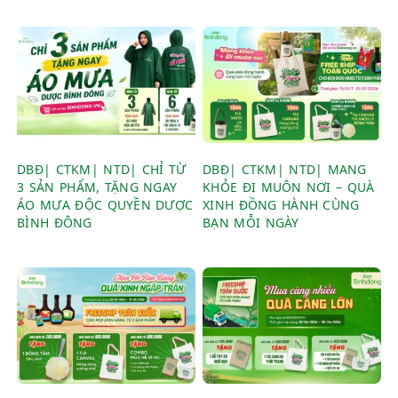
DBĐ| CTKM| NTD| CHỈ TỪ
DBĐ| CTKM| NTD| MANG
3 SẢN PHẨM, TẶNG NGAY
KHỎE ĐI MUÔN NƠI – QUÀ
ÁO MƯA ĐỘC QUYỀN DƯỢC
XINH ĐỒNG HÀNH CÙNG
BÌNH ĐÔNG
BẠN MỖI NGÀY