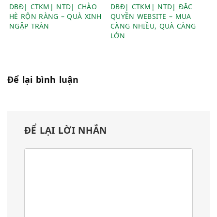
DBĐ| CTKM| NTD| CHÀO
DBĐ| CTKM| NTD| ĐẶC
HÈ RỘN RÀNG – QUÀ XINH
QUYỀN WEBSITE – MUA
NGẬP TRÀN
CÀNG NHIỀU, QUÀ CÀNG
LỚN
Để lại bình luận
ĐỂ LẠI LỜI NHẮN