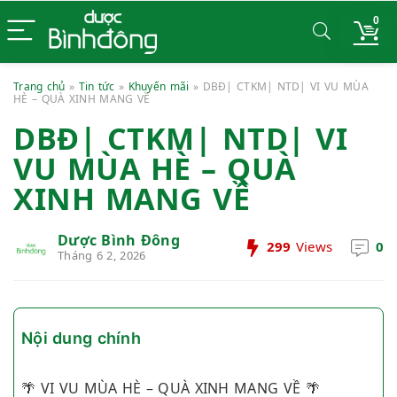
0
Trang chủ
»
Tin tức
»
Khuyến mãi
»
DBĐ| CTKM| NTD| VI VU MÙA
HÈ – QUÀ XINH MANG VỀ
DBĐ| CTKM| NTD| VI
VU MÙA HÈ – QUÀ
XINH MANG VỀ
Dược Bình Đông
299
Views
0
Tháng 6 2, 2026
Nội dung chính
🌴 VI VU MÙA HÈ – QUÀ XINH MANG VỀ 🌴