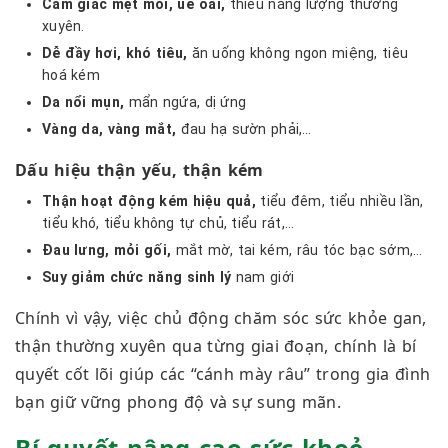
Cảm giác mệt mỏi, uể oải,
thiếu năng lượng thường
xuyên.
Dễ đầy hơi, khó tiêu
,
ăn uống không ngon miệng, tiêu
hoá kém
Da
nổi mụn,
mẩn ngứa, dị ứng
Vàng da, vàng mắt,
đau hạ sườn phải,…
Dấu hiệu thận yếu, thận kém
Thận hoạt động kém hiệu quả
,
tiểu đêm, tiểu nhiều lần,
tiểu khó, tiểu không tự chủ, tiểu rát,…
Đau lưng, mỏi gối,
mắt mờ, tai kém, râu tóc bạc sớm,…
Suy giảm chức năng sinh lý
nam giới
Chính vì vậy, việc chủ động chăm sóc sức khỏe gan,
thận thường xuyên qua từng giai đoạn, chính là bí
quyết cốt lõi giúp các “cánh mày râu” trong gia đình
bạn giữ vững phong độ và sự sung mãn.
Bí quyết nâng cao sức khoẻ