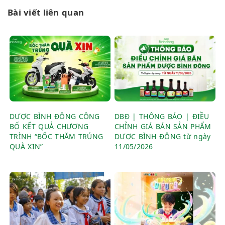
Bài viết liên quan
DƯỢC BÌNH ĐÔNG CÔNG
DBĐ | THÔNG BÁO | ĐIỀU
BỐ KẾT QUẢ CHƯƠNG
CHỈNH GIÁ BÁN SẢN PHẨM
TRÌNH “BỐC THĂM TRÚNG
DƯỢC BÌNH ĐÔNG từ ngày
QUÀ XỊN”
11/05/2026