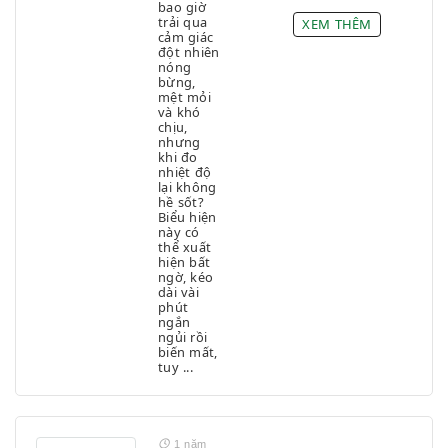
bao giờ
trải qua
XEM THÊM
cảm giác
đột nhiên
nóng
bừng,
mệt mỏi
và khó
chịu,
nhưng
khi đo
nhiệt độ
lại không
hề sốt?
Biểu hiện
này có
thể xuất
hiện bất
ngờ, kéo
dài vài
phút
ngắn
ngủi rồi
biến mất,
tuy ...
1 năm