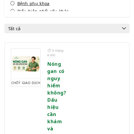
Bệnh phụ khoa
Biểu hiện phổi yếu khác
Biểu hiện xương khớp
Cảm lạnh - Cảm cúm
Tất cả
Cẳng thẳng
Chóng mặt
Đau bụng kinh
9 tháng
trước
Đau cổ vai gay
Nóng
Đau đầu
gan có
Dấu hiệu phụ khoa
nguy
Đau họng
CHỐT GIAO DỊCH
hiểm
Đau lưng
không?
Đau nhức xương khớp
Dấu
Dùng thuốc an toàn
hiệu
Hành kinh
cần
Ho
khám
Hỗ trợ điều trị bệnh Hô hấp và Phổi
và