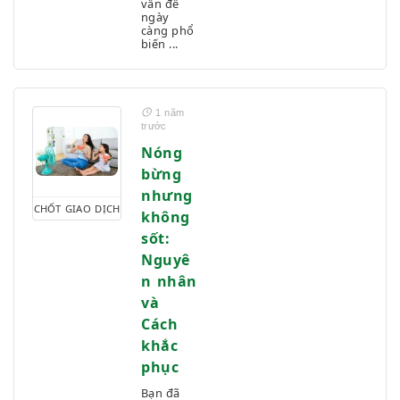
vấn đề
ngày
Thói quen ăn uống
càng phổ
biến ...
Thức khuya
Tiểu đêm & Tiểu nhiều
Tiểu tiện - Nước tiểu
Trễ kinh
1 năm
trước
Triệu chứng gan
Nóng
Triệu chứng Hô hấp và Phổi
bừng
Tư thế sinh hoạt đúng
nhưng
Ù tai
CHỐT GIAO DỊCH
không
Uncategorized
sốt:
Viêm hô hấp
Nguyê
Viêm khớp
n nhân
Tất cả danh mục
và
Cách
khắc
phục
Bạn đã