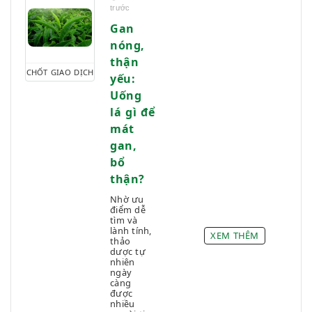
trước
Gan
nóng,
thận
CHỐT GIAO DỊCH
yếu:
Uống
lá gì để
mát
gan,
bổ
thận?
Nhờ ưu
điểm dễ
tìm và
lành tính,
XEM THÊM
thảo
dược tự
nhiên
ngày
càng
được
nhiều