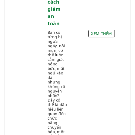
cách
Khí huyết
giảm
Khó thở
an
Kinh kéo dài
toàn
Mẩn ngứa - Mụn nhọt
Bạn có
Mất ngủ
XEM THÊM
từng bị
Mệt mỏi
ngứa
ngáy, nổi
Nóng gan
mụn, cơ
thể luôn
Ổn định kỳ kinh
cảm giác
nóng
Phòng ngừa, Bảo vệ hệ Hô hấp và Phổi
bức, mất
Rối loạn kinh nguyệt
ngủ kéo
dài
Rụng tóc
nhưng
không rõ
Sinh hoạt không lành mạnh
nguyên
Sức đề kháng
nhân?
Đây có
Suy nhược cơ thể
thể là dấu
hiệu liên
Thần kinh tọa
quan đến
chức
Thận yếu
năng
Thiếu dinh dưỡng
chuyển
hóa, một
Thoái hóa khớp