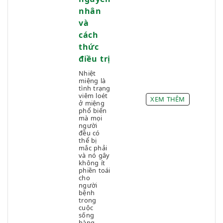
nhân
và
cách
thức
điều trị
Nhiệt
miệng là
tình trạng
viêm loét
XEM THÊM
ở miệng
phổ biến
mà mọi
người
đều có
thể bị
mắc phải
và nó gây
không ít
phiền toái
cho
người
bệnh
trong
cuộc
sống
hàng