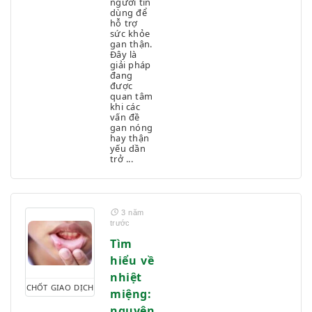
người tin
dùng để
hỗ trợ
sức khỏe
gan thận.
Đây là
giải pháp
đang
được
quan tâm
khi các
vấn đề
gan nóng
hay thận
yếu dần
trở ...
3 năm
trước
Tìm
hiểu về
nhiệt
CHỐT GIAO DỊCH
miệng:
nguyên