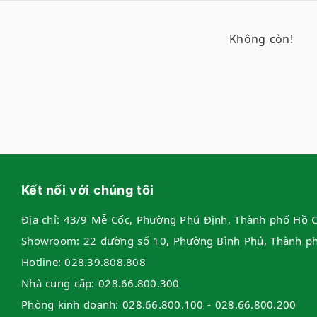
Không còn!
Kết nối với chúng tôi
Địa chỉ:
43/9 Mễ Cốc, Phường Phú Định, Thành phố Hồ C
Showroom:
22 đường số 10, Phường Bình Phú, Thành p
Hotline:
028.39.808.808
Nhà cung cấp:
028.66.800.300
Phòng kinh doanh:
028.66.800.100 - 028.66.800.200