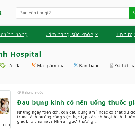
8
 chính hãng
Cẩm nang sức khỏe
Tin tức
h Hospital
Ưu đãi
Mã giảm giá
Bán hàng
Đã hết h
9 tháng trước
Đau bụng kinh có nên uống thuốc g
Những ngày “đèn đỏ”, cơn đau bụng âm ỉ hoặc co thắt dữ dộ
trung, ảnh hưởng công việc, học tập và sinh hoạt bình thườ
giác khó chịu này? Nhiều người thường ...
 DỊCH