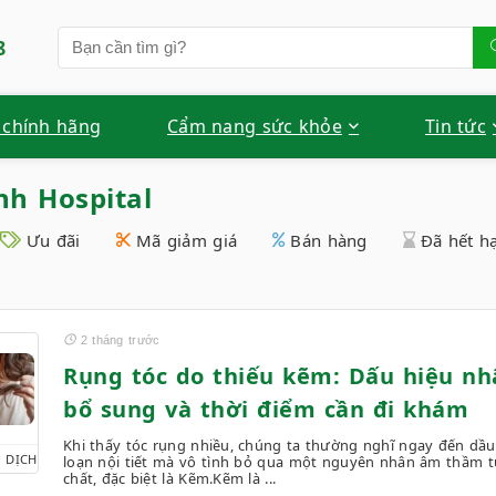
8
 chính hãng
Cẩm nang sức khỏe
Tin tức
h Hospital
Ưu đãi
Mã giảm giá
Bán hàng
Đã hết h
2 tháng trước
Rụng tóc do thiếu kẽm: Dấu hiệu nhậ
bổ sung và thời điểm cần đi khám
Khi thấy tóc rụng nhiều, chúng ta thường nghĩ ngay đến dầu 
 DỊCH
loạn nội tiết mà vô tình bỏ qua một nguyên nhân âm thầm từ
chất, đặc biệt là Kẽm.Kẽm là ...