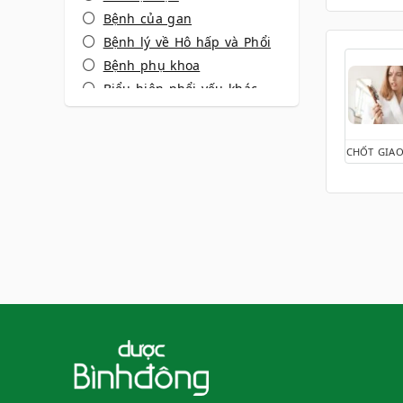
Bệnh của gan
Bệnh lý về Hô hấp và Phổi
Bệnh phụ khoa
Biểu hiện phổi yếu khác
Biểu hiện xương khớp
Cảm lạnh - Cảm cúm
CHỐT GIAO
Cẳng thẳng
Chóng mặt
Đau bụng kinh
Đau cổ vai gay
Đau đầu
Dấu hiệu phụ khoa
Đau họng
Đau lưng
Đau nhức xương khớp
Dùng thuốc an toàn
Hành kinh