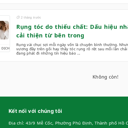
2 tháng trước
Rụng tóc do thiếu chất: Dấu hiệu nh
cải thiện từ bên trong
Rụng vài chục sợi mỗi ngày vốn là chuyện bình thường. Nhưn
 DỊCH
vương đầy trên gối hay thấy tóc rụng rõ rệt sau mỗi lần chải 
đang phát đi những tín hiệu báo ...
Không còn!
Kết nối với chúng tôi
Địa chỉ:
43/9 Mễ Cốc, Phường Phú Định, Thành phố Hồ C