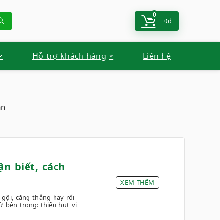
0
0
₫
Hỗ trợ khách hàng
Liên hệ
ạn
n biết, cách
XEM THÊM
gội, căng thẳng hay rối
 bên trong: thiếu hụt vi