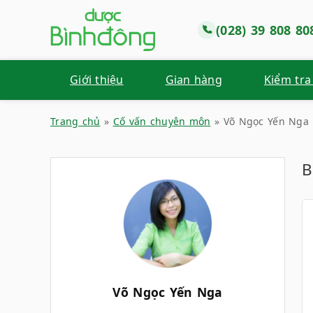
(028) 39 808 80
Giới thiệu
Gian hàng
Kiểm tra
Trang chủ
»
Cố vấn chuyên môn
»
Võ Ngọc Yến Nga
B
Võ Ngọc Yến Nga