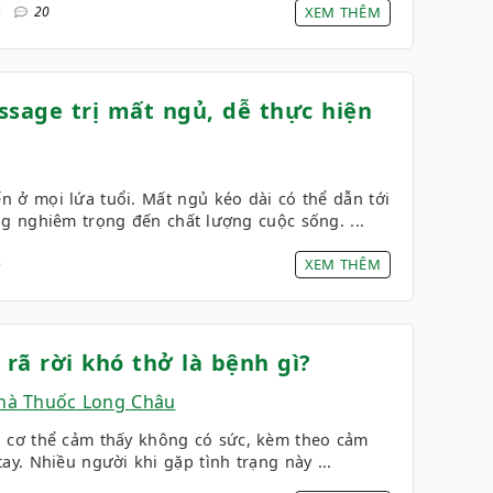
4
20
XEM THÊM
sage trị mất ngủ, dễ thực hiện
ến ở mọi lứa tuổi. Mất ngủ kéo dài có thể dẫn tới
 nghiêm trọng đến chất lượng cuộc sống. ...
4
XEM THÊM
rã rời khó thở là bệnh gì?
hà Thuốc Long Châu
ái cơ thể cảm thấy không có sức, kèm theo cảm
ay. Nhiều người khi gặp tình trạng này ...