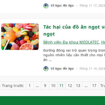
Võ Ngọc Yến Nga
Tháng 11 17, 202
Tác hại của đồ ăn ngọt 
ngọt
Bệnh viện Đa khoa MEDLATEC
,
He
Đường đóng vai trò quan trọng tron
nguồn nhiên liệu cần thiết cho mọi
ăn ...
Võ Ngọc Yến Nga
Tháng 11 14, 202
« Trang trước
1
…
9
10
11
12
13
…
17
Tr