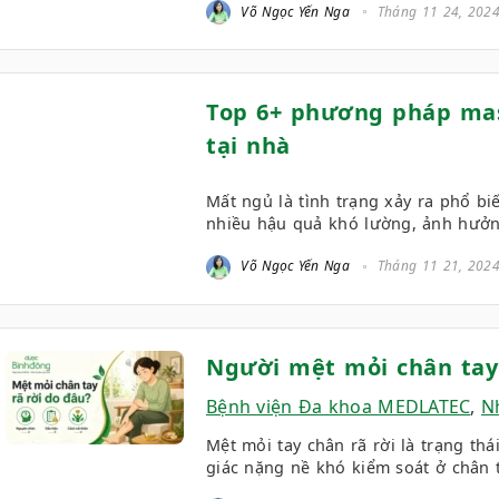
Võ Ngọc Yến Nga
Tháng 11 24, 202
Top 6+ phương pháp mas
tại nhà
Mất ngủ là tình trạng xảy ra phổ bi
nhiều hậu quả khó lường, ảnh hưởng
Võ Ngọc Yến Nga
Tháng 11 21, 202
Người mệt mỏi chân tay 
Bệnh viện Đa khoa MEDLATEC
,
N
Mệt mỏi tay chân rã rời là trạng th
giác nặng nề khó kiểm soát ở chân t