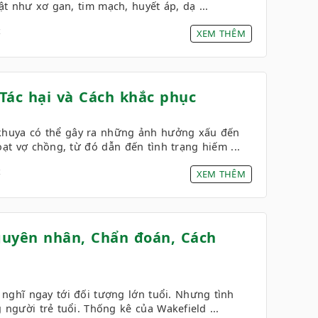
ật như xơ gan, tim mạch, huyết áp, dạ ...
4
XEM THÊM
Tác hại và Cách khắc phục
 khuya có thể gây ra những ảnh hưởng xấu đến
oạt vợ chồng, từ đó dẫn đến tình trạng hiếm ...
4
XEM THÊM
guyên nhân, Chẩn đoán, Cách
nghĩ ngay tới đối tượng lớn tuổi. Nhưng tình
 người trẻ tuổi. Thống kê của Wakefield ...