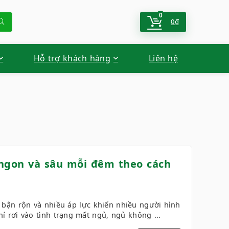
0
0
₫
Hỗ trợ khách hàng
Liên hệ
 ngon và sâu mỗi đêm theo cách
 bận rộn và nhiều áp lực khiến nhiều người hình
í rơi vào tình trạng mất ngủ, ngủ không ...