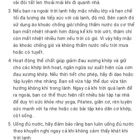
vài đôi tất len thoải mái khi đi quanh nhà.
Nếu bạn ra ngoài trời lạnh hãy mặc nhiều lớp và hạn chế
tối đa lượng da tiếp xúc với cái lạnh, độ mũ. Bên cạnh đó
sử dụng áo khoác chống gió/chống thấm nước do cơ thể
bạn mất nhiệt nhanh hơn đáng kể khi trời ướt, thậm chí
còn mất nhiệt nhiều hơn nếu trời có gió. Vì vậy hãy mặc
áo khoác chống gió và không thấm nước nếu trời mưa
hoặc có tuyết.
Hoạt động thể chất giúp giảm đau xương khớp và giữ
cho các khớp linh hoạt, ngăn ngừa sự xuất hiện của cơn
đau xương khớp. Nếu thời tiết cho phép, hãy đi dạo hoặc
tập luyện nhẹ nhàng. Bạn sẽ vừa tập thể dục vừa tận
hưởng không khí trong lành. Ngay cả khi trời quá lạnh để
ra ngoài, bạn có thể thực hiện rất nhiều bài tập tại nhà
để duy trì sức khỏe như yoga, Pilates, giãn cơ, rèn luyện
sức mạnh với tạ nhẹ hoặc các bài tập kéo dãn cơ khớp,
cột sống…
Uống đủ nước, hãy đảm bảo rằng bạn luôn uống đủ nước
theo khuyến nghị ngay cả khi không cảm thấy khát khi
trời lạnh.