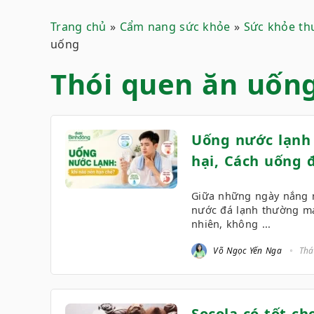
Trang chủ
»
Cẩm nang sức khỏe
»
Sức khỏe th
uống
Thói quen ăn uốn
Uống nước lạnh 
hại, Cách uống 
Giữa những ngày nắng n
nước đá lạnh thường man
nhiên, không ...
Võ Ngọc Yến Nga
Thá
Socola có tốt c