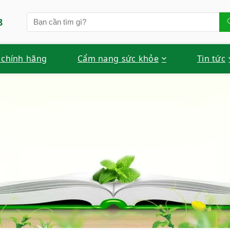
8
 chính hãng
Cẩm nang sức khỏe
Tin tức