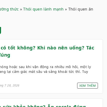
ường thức
»
Thói quen lành mạnh
»
Thói quen ăn
g
có tốt không? Khi nào nên uống? Tác
đúng
óng hoặc sau khi vận động ra nhiều mồ hôi, một ly
g lại cảm giác mát sâu và sảng khoái tức thì. Tuy
ng 7 28, 2026
XEM THÊM
ho sức khỏe không? Ăn socola đúng