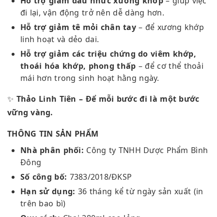
Hỗ trợ giảm đau nhức xương khớp
– giúp việc
đi lại, vận động trở nên dễ dàng hơn.
Hỗ trợ giảm tê mỏi chân tay
– để xương khớp
linh hoạt và dẻo dai.
Hỗ trợ giảm các triệu chứng do viêm khớp,
thoái hóa khớp, phong thấp
– để cơ thể thoải
mái hơn trong sinh hoạt hằng ngày.
✨
Thảo Linh Tiên – Để mỗi bước đi là một bước
vững vàng.
THÔNG TIN SẢN PHẨM
Nhà phân phối:
Công ty TNHH Dược Phẩm Bình
Đông
Số công bố:
7383/2018/ĐKSP
Hạn sử dụng:
36 tháng kể từ ngày sản xuất (in
trên bao bì)