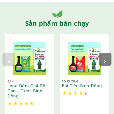
Sản phẩm bán chạy
GAN
BỔ DƯỠNG
Long Đởm Giải Độc
Bát Tiên Bình Đông
Gan – Dược Bình
★
★
★
★
★
Đông
★
★
★
★
★