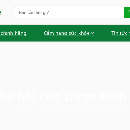
8
 chính hãng
Cẩm nang sức khỏe
Tin tức
câu hỏi cho Dược Bình
Trang chủ
»
Đặt câu hỏi cho Dược Bình Đông