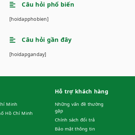
Câu hỏi phổ biến
[hoidapphobien]
Câu hỏi gần đây
[hoidapganday]
Hỗ trợ khách hàng
hí Minh
Những vấn đề thường
gặp
hố Hồ Chí Minh
Chính sách đổi trả
Bảo mật thông tin