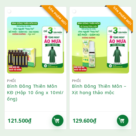
SẢN PHẨM MỚI
SẢN PHẨM MỚI
PHỔI
PHỔI
Bình Đông Thiên Môn
Bình Đông Thiên Môn –
KĐ (Hộp 10 ống x 10ml/
Xịt họng thảo mộc
ống)
121.500
₫
129.600
₫