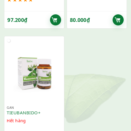
97.200
₫
80.000
₫
GAN
TIEUBANBIDO+
Hết hàng