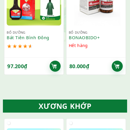
BỔ DƯỠNG
BỔ DƯỠNG
Bát Tiên Bình Đông
BONAOBIDO+
Hết hàng
★
★
★
★
★
97.200
₫
80.000
₫
XƯƠNG KHỚP