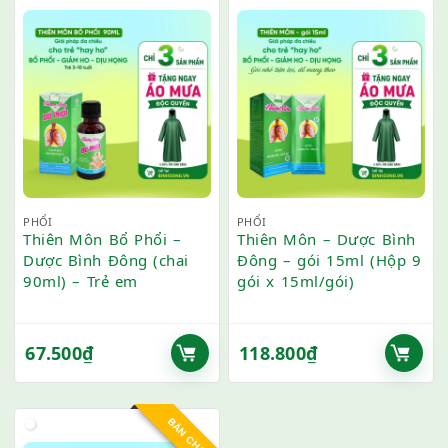
PHỔI
PHỔI
Thiên Môn Bổ Phổi –
Thiên Môn – Dược Bình
Dược Bình Đông (chai
Đông – gói 15ml (Hộp 9
90ml) – Trẻ em
gói x 15ml/gói)
67.500
₫
118.800
₫
BÁN CHẠY