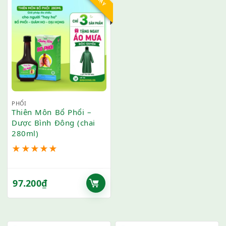
PHỔI
Thiên Môn Bổ Phổi –
Dược Bình Đông (chai
280ml)
★
★
★
★
★
97.200
₫