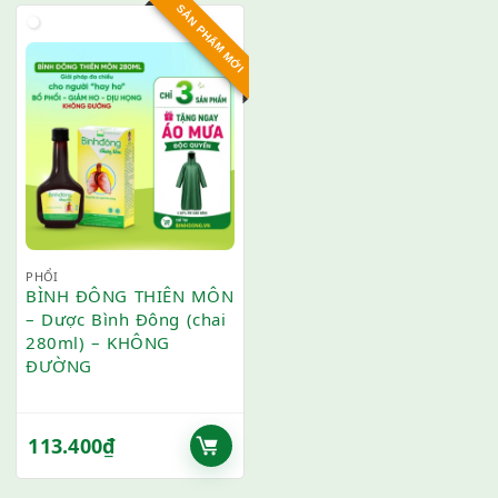
SẢN PHẨM MỚI
PHỔI
BÌNH ĐÔNG THIÊN MÔN
– Dược Bình Đông (chai
280ml) – KHÔNG
ĐƯỜNG
113.400
₫