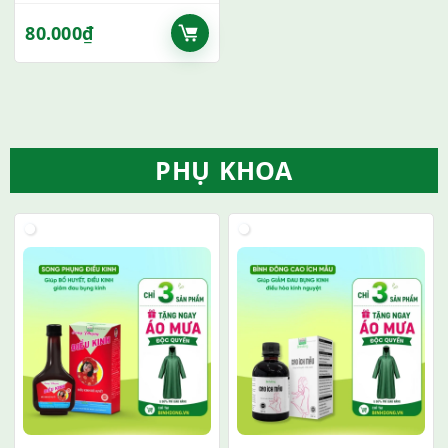
80.000
₫
PHỤ KHOA