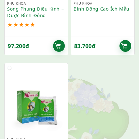
PHỤ KHOA
PHỤ KHOA
Song Phụng Điều Kinh –
Bình Đông Cao Ích Mẫu
Dược Bình Đông
★
★
★
★
★
97.200
₫
83.700
₫
PHỤ KHOA