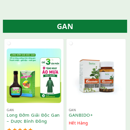
GAN
GAN
GAN
Long Đởm Giải Độc Gan
GANBIDO+
– Dược Bình Đông
Hết Hàng
★
★
★
★
★