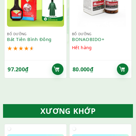
BỔ DƯỠNG
BỔ DƯỠNG
Bát Tiên Bình Đông
BONAOBIDO+
Hết hàng
★
★
★
★
★
97.200
₫
80.000
₫
XƯƠNG KHỚP