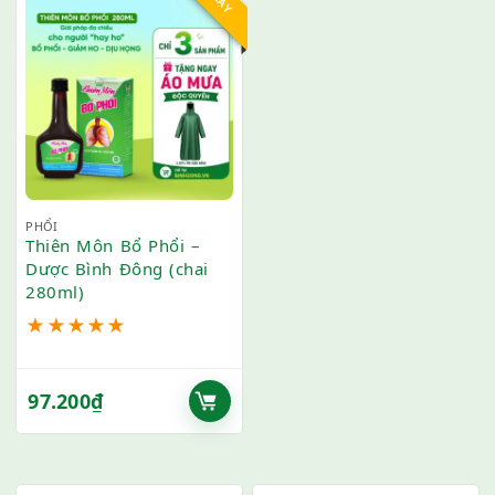
PHỔI
Thiên Môn Bổ Phổi –
Dược Bình Đông (chai
280ml)
★
★
★
★
★
97.200
₫