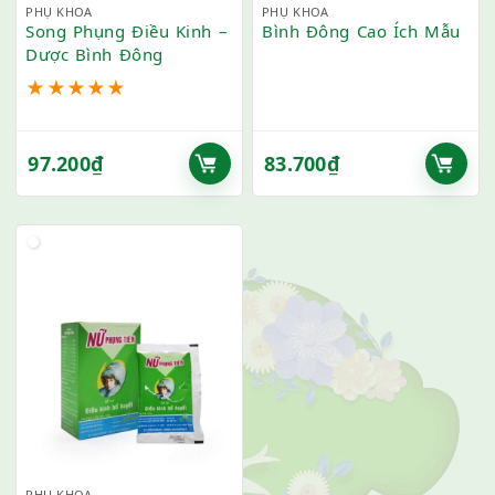
PHỤ KHOA
PHỤ KHOA
Song Phụng Điều Kinh –
Bình Đông Cao Ích Mẫu
Dược Bình Đông
★
★
★
★
★
97.200
₫
83.700
₫
PHỤ KHOA