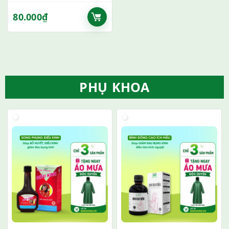
80.000
₫
PHỤ KHOA