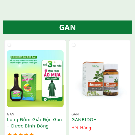
GAN
GAN
GAN
Long Đởm Giải Độc Gan
GANBIDO+
– Dược Bình Đông
Hết Hàng
★
★
★
★
★