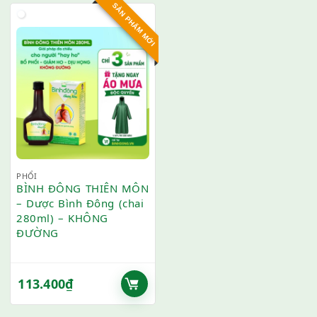
SẢN PHẨM MỚI
PHỔI
BÌNH ĐÔNG THIÊN MÔN
– Dược Bình Đông (chai
280ml) – KHÔNG
ĐƯỜNG
113.400
₫