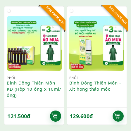
SẢN PHẨM MỚI
SẢN PHẨM MỚI
PHỔI
PHỔI
Bình Đông Thiên Môn
Bình Đông Thiên Môn –
KĐ (Hộp 10 ống x 10ml/
Xịt họng thảo mộc
ống)
121.500
₫
129.600
₫