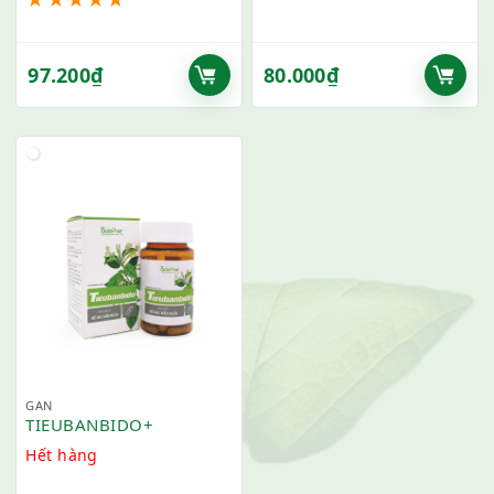
97.200
₫
80.000
₫
GAN
TIEUBANBIDO+
Hết hàng