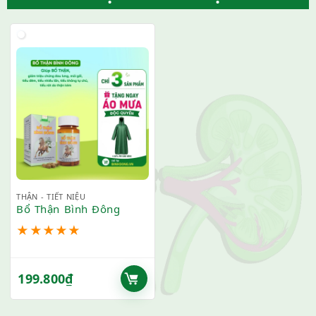
THẬN - TIẾT NIỆU
Bổ Thận Bình Đông
★
★
★
★
★
199.800
₫