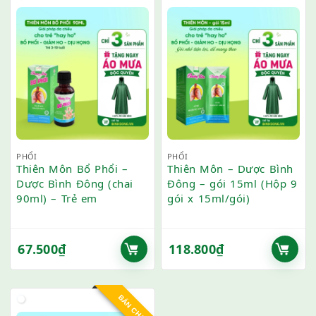
PHỔI
PHỔI
Thiên Môn Bổ Phổi –
Thiên Môn – Dược Bình
Dược Bình Đông (chai
Đông – gói 15ml (Hộp 9
90ml) – Trẻ em
gói x 15ml/gói)
67.500
₫
118.800
₫
BÁN CHẠY