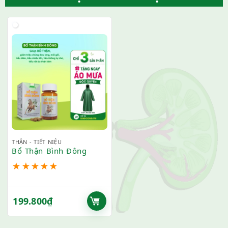
THẬN - TIẾT NIỆU
Bổ Thận Bình Đông
★
★
★
★
★
199.800
₫