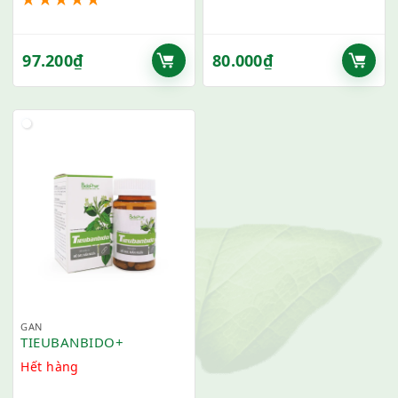
97.200
₫
80.000
₫
GAN
TIEUBANBIDO+
Hết hàng