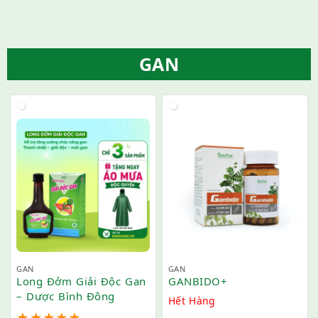
GAN
GAN
GAN
Long Đởm Giải Độc Gan
GANBIDO+
– Dược Bình Đông
Hết Hàng
★
★
★
★
★