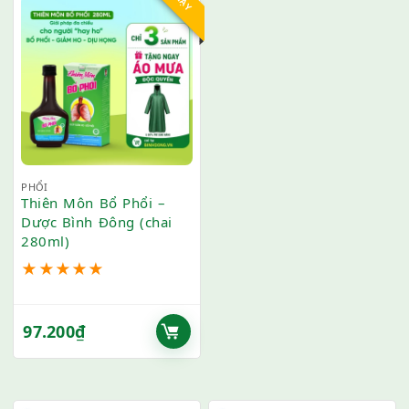
PHỔI
Thiên Môn Bổ Phổi –
Dược Bình Đông (chai
280ml)
★
★
★
★
★
97.200
₫