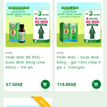
PHỔI
PHỔI
Thiên Môn Bổ Phổi –
Thiên Môn – Dược Bình
Dược Bình Đông (chai
Đông – gói 15ml (Hộp 9
90ml) – Trẻ em
gói x 15ml/gói)
67.500
₫
118.800
₫
BÁN CHẠY