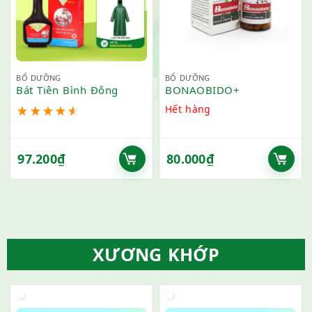
BỔ DƯỠNG
BỔ DƯỠNG
Bát Tiên Bình Đông
BONAOBIDO+
Hết hàng
★
★
★
★
★
97.200
₫
80.000
₫
XƯƠNG KHỚP