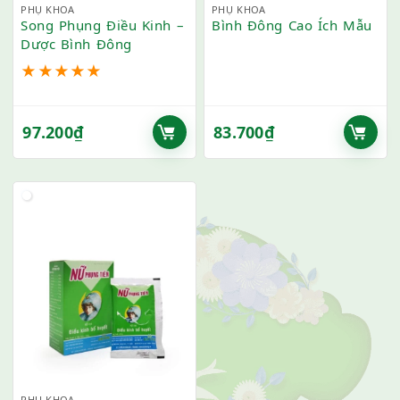
PHỤ KHOA
PHỤ KHOA
Song Phụng Điều Kinh –
Bình Đông Cao Ích Mẫu
Dược Bình Đông
★
★
★
★
★
97.200
₫
83.700
₫
PHỤ KHOA