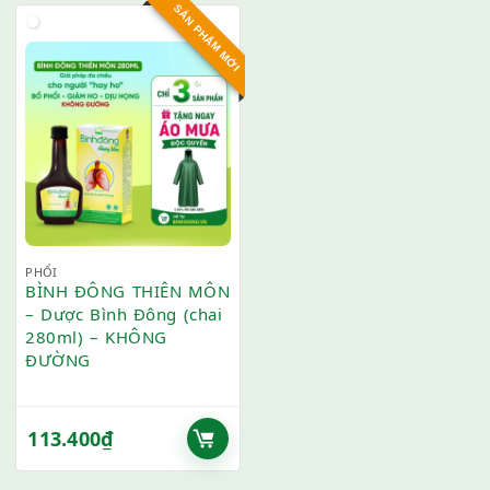
SẢN PHẨM MỚI
PHỔI
BÌNH ĐÔNG THIÊN MÔN
– Dược Bình Đông (chai
280ml) – KHÔNG
ĐƯỜNG
113.400
₫