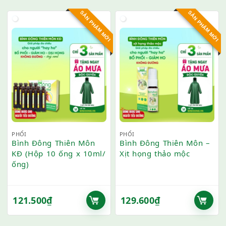
SẢN PHẨM MỚI
SẢN PHẨM MỚI
PHỔI
PHỔI
Bình Đông Thiên Môn
Bình Đông Thiên Môn –
KĐ (Hộp 10 ống x 10ml/
Xịt họng thảo mộc
ống)
121.500
₫
129.600
₫