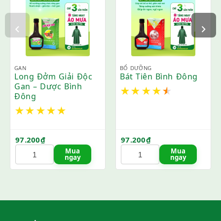
GAN
BỔ DƯỠNG
Long Đởm Giải Độc
Bát Tiên Bình Đông
Gan – Dược Bình
★
★
★
★
★
Đông
★
★
★
★
★
97.200
₫
97.200
₫
Mua
Mua
ngay
ngay