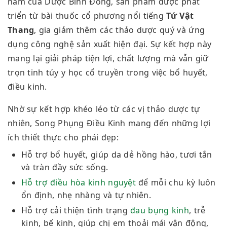
năm của Dược Bình Đông, sản phẩm được phát
triển từ bài thuốc cổ phương nổi tiếng
Tứ Vật
Thang
, gia giảm thêm các thảo dược quý và ứng
dụng công nghệ sản xuất hiện đại. Sự kết hợp này
mang lại giải pháp tiện lợi, chất lượng mà vẫn giữ
trọn tinh túy y học cổ truyền trong việc bổ huyết,
điều kinh.
Nhờ sự kết hợp khéo léo từ các vị thảo dược tự
nhiên, Song Phụng Điều Kinh mang đến những lợi
ích thiết thực cho phái đẹp:
Hỗ trợ bổ huyết, giúp da dẻ hồng hào, tươi tắn
và tràn đầy sức sống.
Hỗ trợ điều hòa kinh nguyệt
để mỗi chu kỳ luôn
ổn định, nhẹ nhàng
và tự nhiên.
Hỗ trợ cải thiện tình trạng
đau bụng kinh
, trễ
kinh, bế kinh, giúp chị em thoải mái vận động,