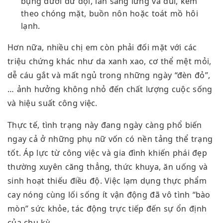
bụng dưới dữ dội,
lan sang lưng và đùi, kèm
theo chóng mặt, buồn nôn hoặc toát mồ hôi
lạnh.
Hơn nữa, nhiều chị em còn phải đối mặt với các
triệu chứng khác như da xanh xao, cơ thể mệt mỏi,
dễ cáu gắt và mất ngủ trong những ngày “đèn đỏ”,
… ảnh hưởng không nhỏ đến chất lượng cuộc sống
và hiệu suất công việc.
Thực tế, tình trạng này đang ngày càng phổ biến
ngay cả ở những phụ nữ vốn có nền tảng thể trạng
tốt. Áp lực từ công việc và gia đình khiến phái đẹp
thường xuyên căng thẳng, thức khuya, ăn uống và
sinh hoạt thiếu điều độ. Việc lạm dụng thực phẩm
cay nóng cùng lối sống ít vận động đã vô tình “bào
mòn” sức khỏe, tác động trực tiếp đến sự ổn định
của chu kỳ.