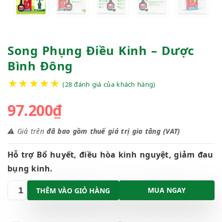
Song Phụng Điều Kinh – Dược
Bình Đông
★
★
★
★
★
(
28
đánh giá của khách hàng)
97.200
₫
⚠️ Giá trên
đã bao gồm thuế giá trị gia tăng (VAT)
Hỗ trợ Bổ huyết, điều hòa kinh nguyệt, giảm đau
bụng kinh.
MUA NGAY
THÊM VÀO GIỎ HÀNG