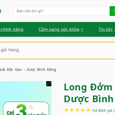
8
 chính hãng
Cẩm nang sức khỏe
Tin tức
giỏ hàng.
iải Độc Gan – Dược Bình Đông
Long Đởm 
Dược Bình
★
★
★
★
★
(
54
đánh giá 