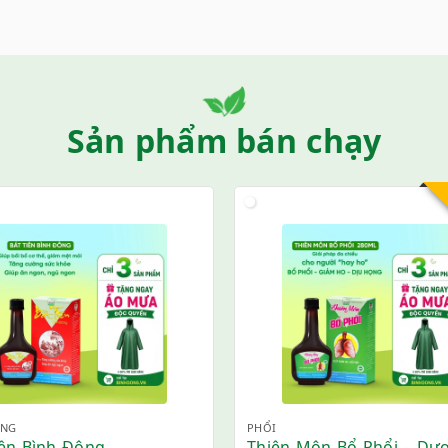
Sản phẩm bán chạy
ỠNG
PHỔI
iên Bình Đông
Thiên Môn Bổ Phổi – Dư