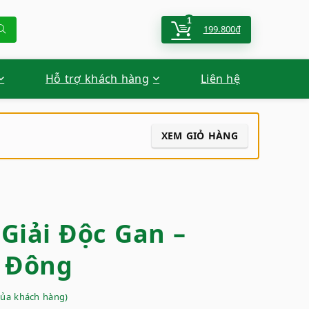
1
199.800
₫
Hỗ trợ khách hàng
Liên hệ
XEM GIỎ HÀNG
Giải Độc Gan –
 Đông
của khách hàng)