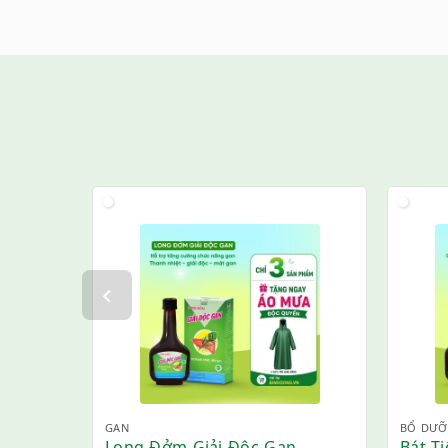
GAN
BỔ DƯ
Long Đởm Giải Độc Gan –
Bát T