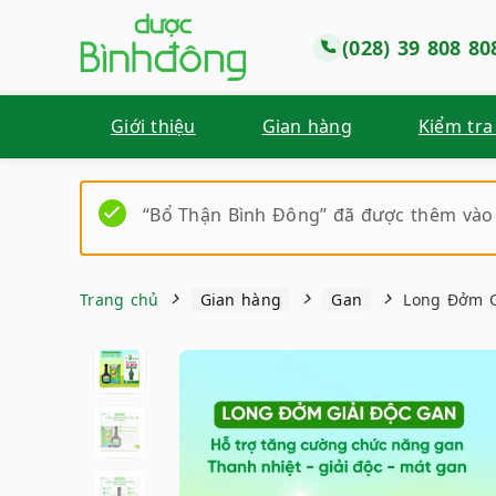
(028) 39 808 80
Giới thiệu
Gian hàng
Kiểm tra
“Bổ Thận Bình Đông” đã được thêm vào 
Trang chủ
Gian hàng
Gan
Long Đởm G