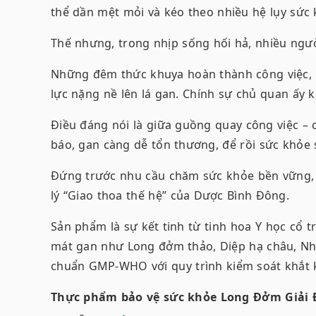
thể dần mệt mỏi và kéo theo nhiều hệ lụy sức 
Thế nhưng, trong nhịp sống hối hả, nhiều ngườ
Những đêm thức khuya hoàn thành công việc, b
lực nặng nề lên lá gan. Chính sự chủ quan ấy 
Điều đáng nói là giữa guồng quay công việc – 
báo, gan càng dễ tổn thương, để rồi sức khỏe
Đứng trước nhu cầu chăm sức khỏe bền vững
lý “Giao thoa thế hệ” của Dược Bình Đông.
Sản phẩm là sự kết tinh từ tinh hoa Y học cổ t
mát gan như Long đởm thảo, Diệp hạ châu, Nhâ
chuẩn GMP-WHO với quy trình kiểm soát khắt k
Thực phẩm bảo vệ sức khỏe Long Đởm Giải 