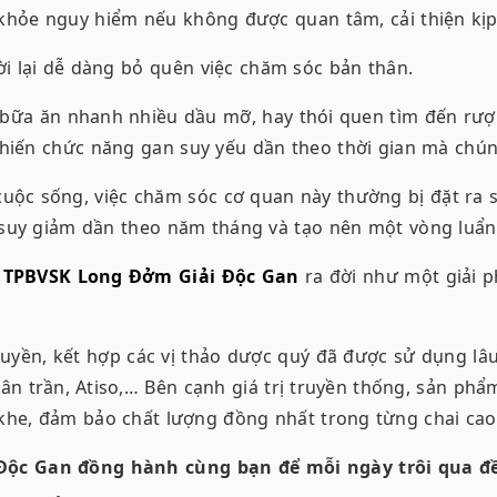
khỏe nguy hiểm nếu không được quan tâm, cải thiện kịp 
i lại dễ dàng bỏ quên việc chăm sóc bản thân.
ữa ăn nhanh nhiều dầu mỡ, hay thói quen tìm đến rượu b
khiến chức năng gan suy yếu dần theo thời gian mà chún
cuộc sống, việc chăm sóc cơ quan này thường bị đặt ra 
 suy giảm dần theo năm tháng và tạo nên một vòng luẩn
,
TPBVSK Long Đởm Giải Độc Gan
ra đời như một giải ph
ruyền, kết hợp các vị thảo dược quý đã được sử dụng lâu 
n trần, Atiso,… Bên cạnh giá trị truyền thống, sản phẩ
he, đảm bảo chất lượng đồng nhất trong từng chai cao
Độc Gan đồng hành cùng bạn để mỗi ngày trôi qua đ