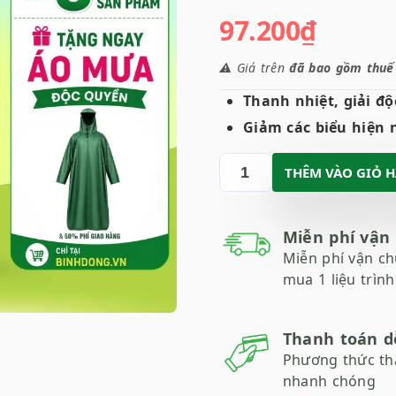
97.200
₫
⚠️ Giá trên
đã bao gồm thuế g
Thanh nhiệt, giải đ
Giảm các biểu hiện 
THÊM VÀO GIỎ 
Miễn phí vận
Miễn phí vận ch
mua 1 liệu trình
Thanh toán d
Phương thức th
nhanh chóng