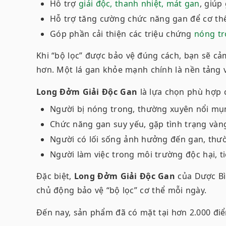
Hỗ trợ
giải độc, thanh nhiệt, mát gan
, giúp
Hỗ trợ tăng cường chức năng gan để cơ th
Góp phần cải thiện các triệu chứng
nóng tr
Khi “bộ lọc” được bảo vệ đúng cách, bạn sẽ cả
hơn. Một lá gan khỏe mạnh chính là nền tảng
Long Đởm Giải Độc Gan
là lựa chọn phù hợp 
Người bị nóng trong, thường xuyên nổi mụ
Chức năng gan suy yếu, gặp tình trạng vàn
Người có lối sống ảnh hưởng đến gan, thườ
Người làm việc trong môi trường độc hại, ti
Đặc biệt,
Long Đởm Giải Độc Gan
của Dược Bì
chủ động bảo vệ “bộ lọc” cơ thể mỗi ngày.
Đến nay, sản phẩm đã có mặt tại hơn 2.000 điể