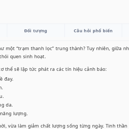
Đối tượng
Câu hỏi phổ biến
 một “trạm thanh lọc” trung thành? Tuy nhiên, giữa nhị
thói quen sinh hoạt.
ơ thể sẽ lập tức phát ra các tín hiệu cảnh báo:
ề đay.
m.
u.
ng da.
 năng lượng.
i, vừa làm giảm chất lượng sống từng ngày. Tinh thần t