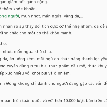
 gan giảm bớt gánh nặng.
ể thêm khỏe khoắn.
ong người
, mụn nhọt, mẩn ngứa, vàng da,…
m nhận rõ sự thay đổi tích cực: cơ thể nhẹ nhõm, da dẻ 
 vững chắc cho một cơ thể khỏe mạnh.
cho:
n nhọt, mẩn ngứa khó chịu.
g da, ăn uống kém, mất ngủ do chức năng thanh lọc yếu
ng xuyên dùng rượu bia, thực phẩm dầu mỡ, thức khuya
ếp xúc nhiều với khói bụi và ô nhiễm.
nh Đông không chỉ dành cho người đang gặp các vấn đề
m bán trên toàn quốc và với hơn 10.000 lượt bán trên cá