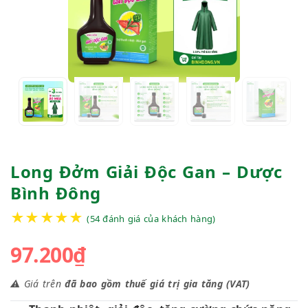
Long Đởm Giải Độc Gan – Dược
Bình Đông
★
★
★
★
★
(
54
đánh giá của khách hàng)
97.200
₫
⚠️ Giá trên
đã bao gồm thuế giá trị gia tăng (VAT)