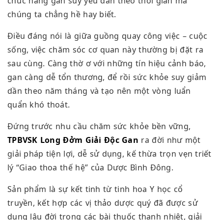
chức năng gan suy yếu dần theo thời gian mà
chúng ta chẳng hề hay biết.
Điều đáng nói là giữa guồng quay công việc – cuộc
sống, việc chăm sóc cơ quan này thường bị đặt ra
sau cùng. Càng thờ ơ với những tín hiệu cảnh báo,
gan càng dễ tổn thương, để rồi sức khỏe suy giảm
dần theo năm tháng và tạo nên một vòng luẩn
quẩn khó thoát.
Đứng trước nhu cầu chăm sức khỏe bền vững,
TPBVSK Long Đởm Giải Độc Gan
ra đời như một
giải pháp tiện lợi, dễ sử dụng, kế thừa trọn vẹn triết
lý “Giao thoa thế hệ” của Dược Bình Đông.
Sản phẩm là sự kết tinh từ tinh hoa Y học cổ
truyền, kết hợp các vị thảo dược quý đã được sử
dụng lâu đời trong các bài thuốc thanh nhiệt, giải