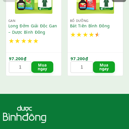
GAN
BỔ DƯỠNG
Long Đởm Giải Độc Gan
Bát Tiên Bình Đông
– Dược Bình Đông
★
★
★
★
★
★
★
★
★
★
97.200
₫
97.200
₫
Mua
Mua
ngay
ngay