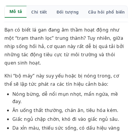
Mô tả
Chi tiết
Đối tượng
Câu hỏi phổ biến
Bạn có biết lá gan đang âm thầm hoạt động như
một “trạm thanh lọc” trung thành? Tuy nhiên, giữa
nhịp sống hối hả, cơ quan này rất dễ bị quá tải bởi
những tác động tiêu cực từ môi trường và thói
quen sinh hoạt.
Khi “bộ máy” này suy yếu hoặc bị nóng trong, cơ
thể sẽ lập tức phát ra các tín hiệu cảnh báo:
Nóng bừng, dễ nổi mụn nhọt, mẩn ngứa, mề
đay.
Ăn uống thất thường, chán ăn, tiêu hóa kém.
Giấc ngủ chập chờn, khó đi vào giấc ngủ sâu.
Da xỉn màu, thiếu sức sống, có dấu hiệu vàng