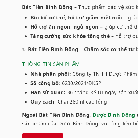
Bát Tiên Bình Đông
– Thực phẩm bảo vệ sức k
Bồi bổ cơ thể, hỗ trợ giảm mệt mỏi
– giúp
Hỗ trợ ăn ngon, ngủ ngon
– giúp cơ thể t
Tăng cường sức khỏe tổng thể
– hỗ trợ q
✨
Bát Tiên Bình Đông – Chăm sóc cơ thể từ 
THÔNG TIN SẢN PHẨM
Nhà phân phối:
Công ty TNHH Dược Phẩm
Số công bố:
6230/2021/ĐKSP
Hạn sử dụng:
36 tháng kể từ ngày sản xuất 
Quy cách:
Chai 280ml cao lỏng
Ngoài Bát Tiên Bình Đông,
Dược Bình Đông
c
sản phẩm của Dược Bình Đông, vui lòng liên h