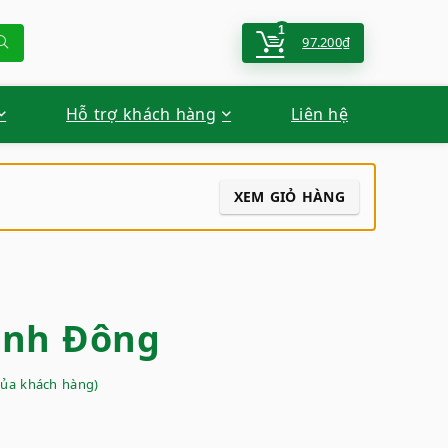
1
97.200
₫
Hỗ trợ khách hàng
Liên hệ
XEM GIỎ HÀNG
ình Đông
của khách hàng)