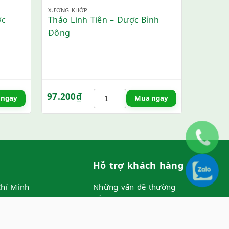
XƯƠNG KHỚP
THẬN - TI
ợc
Thảo Linh Tiên – Dược Bình
Bổ Thậ
Đông
★
★
97.200
₫
199.80
 ngay
Mua ngay
Hỗ trợ khách hàng
hí Minh
Những vấn đề thường
gặp
hố Hồ Chí Minh
Chính sách đổi trả
Bảo mật thông tin