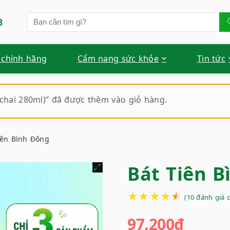
8
 chính hãng
Cẩm nang sức khỏe
Tin tức
chai 280ml)” đã được thêm vào giỏ hàng.
iên Bình Đông
Bát Tiên B
★
★
★
★
★
(
10
đánh giá 
97.200
₫