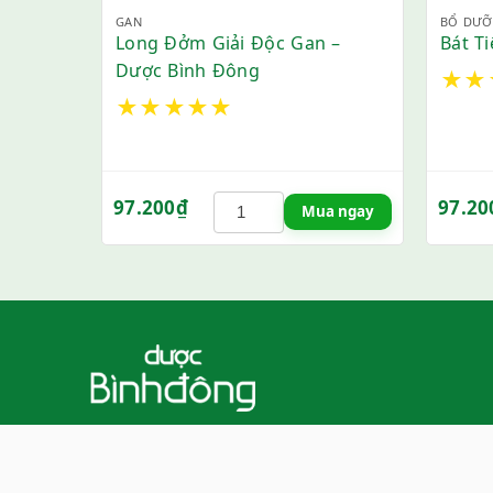
GAN
BỔ DƯ
Long Đởm Giải Độc Gan –
Bát T
Dược Bình Đông
★
★
★
★
★
★
★
97.200
₫
97.20
Mua ngay
Công ty TNHH Dược Phẩm Bình
Đông