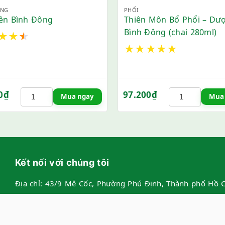
ỠNG
PHỔI
iên Bình Đông
Thiên Môn Bổ Phổi – Dư
Bình Đông (chai 280ml)
★
★
★
★
★
★
★
★
0
₫
97.200
₫
Mua ngay
Mua
Kết nối với chúng tôi
Địa chỉ:
43/9 Mễ Cốc, Phường Phú Định, Thành phố Hồ C
Showroom:
22 đường số 10, Phường Bình Phú, Thành p
Hotline:
028.39.808.808