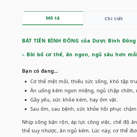
Mô tả
Chi tiết
BÁT TIÊN BÌNH ĐÔNG của Dược Bình Đông
– Bồi bổ cơ thể, ăn ngon, ngủ sâu hơn mỗ
Bạn có đang…
Cơ thể mệt mỏi, thiếu sức sống, khó tập tr
Ăn uống kém ngon miệng, ngủ chập chờn, d
Gầy yếu, sức khỏe kém, hay ốm vặt.
Sau ốm, sau bệnh, sức khỏe hồi phục chậm
Nhịp sống bận rộn, áp lực công việc, chế độ 
thể suy nhược, ăn ngủ kém. Lúc này, cơ thể đ