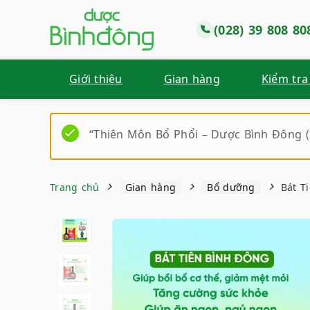
(028) 39 808 80
Giới thiệu
Gian hàng
Kiểm tra
“Thiên Môn Bổ Phổi – Dược Bình Đông (
Trang chủ
Gian hàng
Bổ dưỡng
Bát T